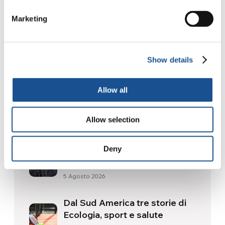
Marketing
Show details
Allow all
Related News
Allow selection
Odissea, di Christopher Nolan:
Deny
Ulisse e la necessità di un’alba
nuova
5 Agosto 2026
Dal Sud America tre storie di
Ecologia, sport e salute