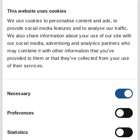
This website uses cookies
9.
Ricercare, sperimentare e diffondere la
cultura della fraternità, come categoria che
We use cookies to personalise content and ads, to
informa tutte le scienze, realizzando l’unità tra
provide social media features and to analyse our traffic.
We also share information about your use of our site with
teoria e pratica per formare “persone-mondo”
our social media, advertising and analytics partners who
che credono in valori come la solidarietà, la
may combine it with other information that you’ve
cultura del dare, la reciprocità quale
provided to them or that they’ve collected from your use
fondamento delle relazioni.
of their services.
10.
Oltrepassare “il confine” della propria
famiglia,aula, gruppo, città, cultura, Paese, per
Consent
imparare e vivere insieme “l’arte” della
Necessary
Selection
fraternità e per fare di ogni ambiente
educativo un centro di irradiazione della vita
Preferences
fraterna, diventando cittadini del mondo.
Fonte:
www.new-humanity.org
Statistics