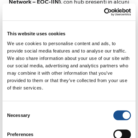
Network – EOC-IIN)
, con hub presenti in alcuni
Poli imprenditoriali EdC (e non solo) per
sostenere soprattutto giovani imprenditori.
Sono già attivi in Camerun, Portogallo, Croazia,
This website uses cookies
Messico e Brasile. Qui, in particolare, sta
We use cookies to personalise content and ads, to
funzionando con successo un partenariato con
provide social media features and to analyse our traffic.
organizzazioni dell’economia sociale e civile per
We also share information about your use of our site with
un training con 100 giovani provenienti da
our social media, advertising and analytics partners who
may combine it with other information that you’ve
contesti di vulnerabilità; in Portogallo e
provided to them or that they’ve collected from your use
Messico sono in corso laboratori di formazione
of their services.
all’imprenditorialità “di comunione” indirizzati
in particolare ai giovani, anche in
collaborazione con enti accademici come, ad
Consent
esempio, l’università di Puebla (Messico) per
Necessary
Selection
l’incubazione di progetti di una comunità
indigena;
Preferences