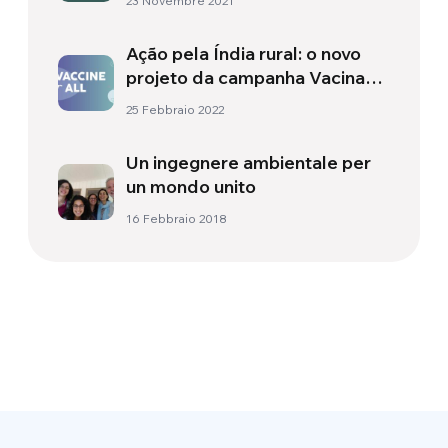
23 Novembre 2021
Ação pela Índia rural: o novo
projeto da campanha Vacina
para todos
25 Febbraio 2022
Un ingegnere ambientale per
un mondo unito
16 Febbraio 2018