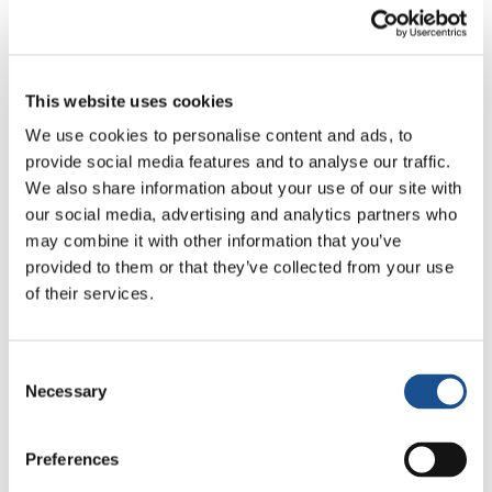
mattino. La famiglia si ritrova per un momento
di condivisione. Pedro, la sera prima, ci aveva
detto che «prima di iniziare la giornata,
This website uses cookies
preserviamo un momento per raccontarci,
ascoltarci e organizzare la giornata». In realtà,
We use cookies to personalise content and ads, to
provide social media features and to analyse our traffic.
anche se già sveglio, rimango a letto perché mi
We also share information about your use of our site with
rendo conto che, anche se ci siamo sentiti
our social media, advertising and analytics partners who
accolti meravigliosamente, è
may combine it with other information that you’ve
importante
rispettare quel momento così
provided to them or that they’ve collected from your use
intimo e festoso
.
of their services.
Alle cinque, decido di scendere. Facciamo
colazione e, con Pedro, inizia
un dialogo che
Consent
durerà tutta la mattinata: una comunione
Necessary
Selection
continua, semplice ma profonda
, sulla
cultura indigena. I loro costumi, gli usi, le
Preferences
credenze. Da ciò che ci racconta, traspare un