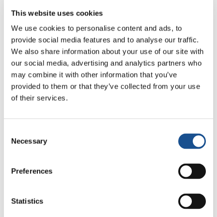
Alla fine il mio studente è stato sospeso e gli è
This website uses cookies
stato concesso un sostegno temporaneo di un
We use cookies to personalise content and ads, to
adulto al suo ritorno.
provide social media features and to analyse our traffic.
We also share information about your use of our site with
Dopo cinque giorni di sospensione ho scoperto
our social media, advertising and analytics partners who
che la madre dello studente e i suoi cinque figli
may combine it with other information that you’ve
erano diventati senzatetto.
Si erano trasferiti in
provided to them or that they’ve collected from your use
alloggi temporanei, lontano dalla mia scuola.
of their services.
Otto giorni dopo la sospensione il mio studente
si è ripresentato.
Stringeva lo zaino vicino al
Consent
petto, poiché conteneva le sue poche cose.
Necessary
Selection
Avevo parlato della sofferenza che stavo
Preferences
vivendo con i miei amici, che mi hanno aiutato
in questo cammino per concentrarmi sul
dialogo e mettermi nei panni dei miei studenti.
Statistics
Questo mi ha dato la forza di riaccogliere il