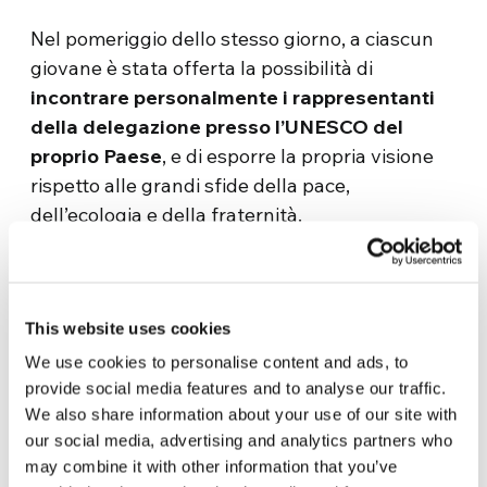
Nel pomeriggio dello stesso giorno, a ciascun
giovane è stata offerta la possibilità di
incontrare personalmente i rappresentanti
della delegazione presso l’UNESCO del
proprio Paese
, e di esporre la propria visione
rispetto alle grandi sfide della pace,
dell’ecologia e della fraternità.
Durante la training school, i giovani hanno
anche avuto l’opportunità di incontrare e
dialogare con
Mons. Follo
, Osservatore
This website uses cookies
Permanente della Santa Sede e
Marie Claude
We use cookies to personalise content and ads, to
Machon
,
Philippe Beaussant
e
Patrick
provide social media features and to analyse our traffic.
Gallaud
, rispettivamente Presidente, Vice-
We also share information about your use of our site with
Presidente ed ex Presidente del Comitato di
our social media, advertising and analytics partners who
collegamento ONG-UNESCO.
may combine it with other information that you’ve