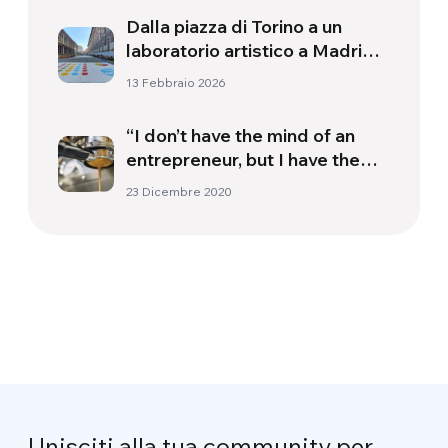
Dalla piazza di Torino a un
laboratorio artistico a Madrid:
arte sociale in azione
13 Febbraio 2026
“I don’t have the mind of an
entrepreneur, but I have the
mind of a dreamer”. Spokes,
23 Dicembre 2020
the shop of hope.
Unisciti alla tua community per