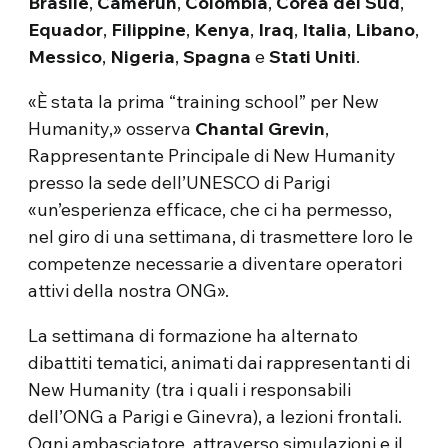
Brasile
,
Camerun
,
Colombia
,
Corea del Sud
,
Equador
,
Filippine
,
Kenya
,
Iraq
,
Italia
,
Libano
,
Messico
,
Nigeria
,
Spagna
e
Stati Uniti
.
«È stata la prima “training school” per New
Humanity,» osserva
Chantal Grevin
,
Rappresentante Principale di New Humanity
presso la sede dell’UNESCO di Parigi
«un’esperienza efficace, che ci ha permesso,
nel giro di una settimana, di trasmettere loro le
competenze necessarie a diventare operatori
attivi della nostra ONG».
La settimana di formazione ha alternato
dibattiti tematici, animati dai rappresentanti di
New Humanity (tra i quali i responsabili
dell’ONG a Parigi e Ginevra), a lezioni frontali.
Ogni ambasciatore, attraverso simulazioni e il