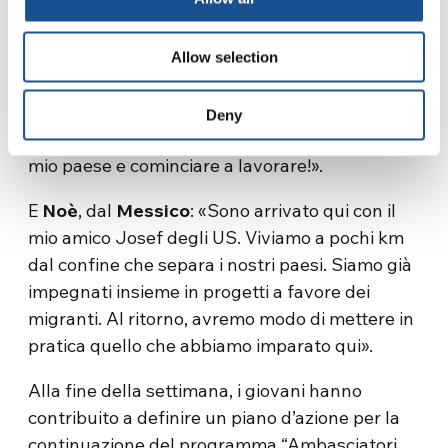
sono arrivata ero scoraggiata dal non riuscire a
trovare soluzioni per il mio paese. Qui,
ho
trovato coraggio e speranza
, ho capito che ci
Allow selection
possiamo supportare, possiamo davvero
lavorare per raggiungere il mondo unito. So
Deny
che succederà! Sono molto felice di tornare nel
mio paese e cominciare a lavorare!».
E
Noè
, dal
Messico
: «Sono arrivato qui con il
mio amico Josef degli US. Viviamo a pochi km
dal confine che separa i nostri paesi. Siamo già
impegnati insieme in progetti a favore dei
migranti. Al ritorno, avremo modo di mettere in
pratica quello che abbiamo imparato qui».
Alla fine della settimana, i giovani hanno
contribuito a definire un piano d’azione per la
continuazione del programma “Ambasciatori