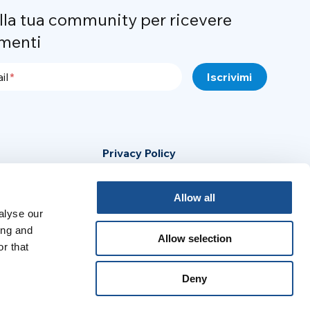
alla tua community per ricevere
menti
il
Privacy Policy
Cookie Policy
Allow all
Avviso Legale
alyse our
ing and
Allow selection
r that
:
Deny