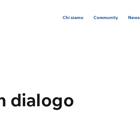
Chi siamo
Community
News
in dialogo