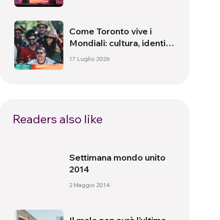
Come Toronto vive i
Mondiali: cultura, identità
e politica oltre il campo
17 Luglio 2026
Readers also like
Settimana mondo unito
2014
2 Maggio 2014