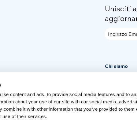
Unisciti 
aggiorna
Indirizzo Ema
Chi siamo
Community
s
News
ise content and ads, to provide social media features and to an
Press area
rmation about your use of our site with our social media, advertis
 combine it with other information that you’ve provided to them o
 use of their services.
Switch language
Italiano