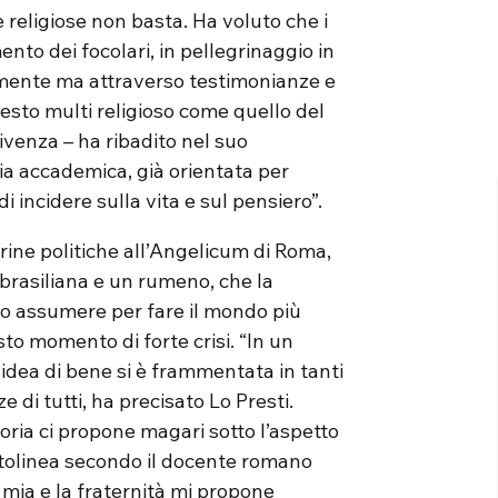
 religiose non basta. Ha voluto che i
nto dei focolari, in pellegrinaggio in
amente ma attraverso testimonianze e
esto multi religioso come quello del
ivenza – ha ribadito nel suo
ria accademica, già orientata per
 incidere sulla vita e sul pensiero”.
trine politiche all’Angelicum di Roma,
 brasiliana e un rumeno, che la
no assumere per fare il mondo più
sto momento di forte crisi. “In un
idea di bene si è frammentata in tanti
e di tutti, ha precisato Lo Presti.
oria ci propone magari sotto l’aspetto
sottolinea secondo il docente romano
a mia e la fraternità mi propone