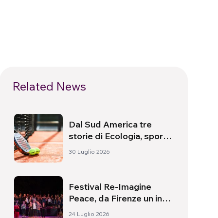
Related News
Dal Sud America tre
storie di Ecologia, sport
e salute
30 Luglio 2026
Festival Re-Imagine
Peace, da Firenze un inno
alla pace
24 Luglio 2026