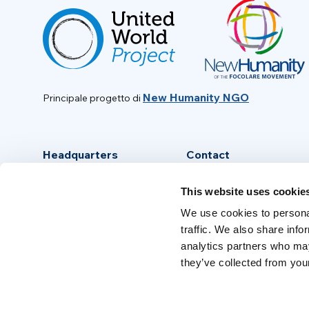
New Humanity NGO
Principale progetto di
Headquarters
Contact
Via Piave, 15 - 00046
info@new-humanity.org
This website uses cookie
Grottaferrata, (Rome) Italy
+39 06 94 31 56 35
We use cookies to personal
traffic. We also share info
analytics partners who may
they’ve collected from your