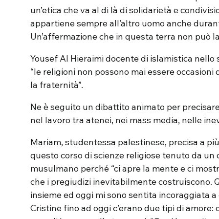
un’etica che va al di là di solidarietà e condivis
appartiene sempre all’altro uomo anche durante i 
Un’affermazione che in questa terra non può las
Yousef Al Hieraimi docente di islamistica nello 
“le religioni non possono mai essere occasioni d
la fraternità”.
Ne è seguito un dibattito animato per precisare 
nel lavoro tra atenei, nei mass media, nelle ine
Mariam, studentessa palestinese, precisa a più 
questo corso di scienze religiose tenuto da un 
musulmano perché “ci apre la mente e ci mostr
che i pregiudizi inevitabilmente costruiscono. 
insieme ed oggi mi sono sentita incoraggiata a 
Cristine fino ad oggi c’erano due tipi di amore: q