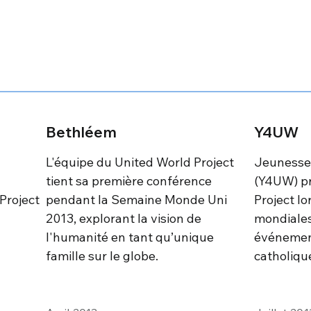
Bethléem
Y4UW
L'équipe du United World Project
Jeunesse
tient sa première conférence
(Y4UW) pr
Project
pendant la Semaine Monde Uni
Project l
2013, explorant la vision de
mondiales
l'humanité en tant qu’unique
événement
famille sur le globe.
catholique