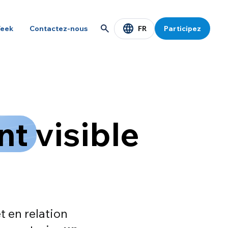
FR
eek
Contactez-nous
Participez
t visible
t en relation