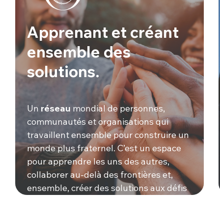
Apprenant et créant
ensemble des
solutions.
Un
réseau
mondial de personnes,
communautés et organisations qui
travaillent ensemble pour construire un
monde plus fraternel. C’est un espace
pour apprendre les uns des autres,
collaborer au-delà des frontières et,
ensemble, créer des solutions aux défis
à l’échelle du monde.