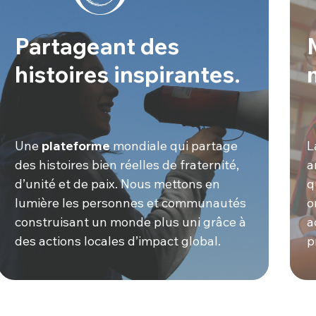
Partageant des
histoires inspirantes.
Une
plateforme
mondiale qui partage
L
des histoires bien réelles de fraternité,
a
d’unité et de paix. Nous mettons en
q
lumière les personnes et communautés
o
construisant un monde plus uni grâce à
a
des actions locales d’impact global.
p