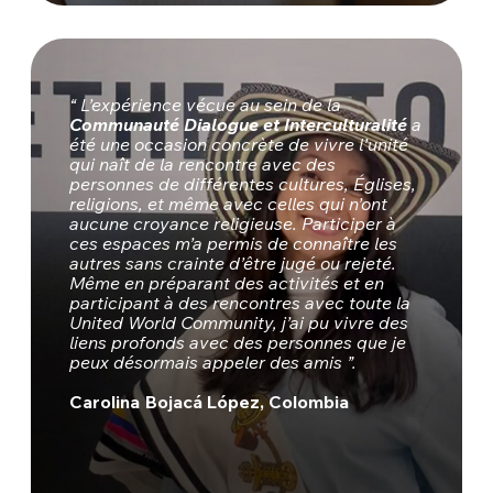
“ L’expérience vécue au sein de la
Communauté Dialogue et Interculturalité
a
été une occasion concrète de vivre l’unité
qui naît de la rencontre avec des
personnes de différentes cultures, Églises,
religions, et même avec celles qui n’ont
aucune croyance religieuse. Participer à
ces espaces m’a permis de connaître les
autres sans crainte d’être jugé ou rejeté.
Même en préparant des activités et en
participant à des rencontres avec toute la
United World Community, j’ai pu vivre des
liens profonds avec des personnes que je
peux désormais appeler des amis ”.
Carolina Bojacá López, Colombia