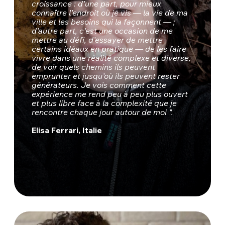
croissance : d’une part, pour mieux
connaître l’endroit où je vis — la vie de ma
ville et les besoins qui la façonnent — ;
d’autre part, c’est une occasion de me
mettre au défi, d’essayer de mettre
certains idéaux en pratique — de les faire
vivre dans une réalité complexe et diverse,
de voir quels chemins ils peuvent
emprunter et jusqu’où ils peuvent rester
générateurs. Je vois comment cette
expérience me rend peu à peu plus ouvert
et plus libre face à la complexité que je
rencontre chaque jour autour de moi ”.
Elisa Ferrari, Italie