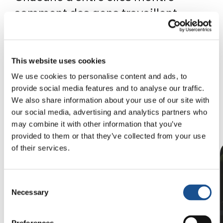
comment des gens travaillent
ensemble, par-delà cultures et
frontières, pour créer le
changement à l’échelle locale et
This website uses cookies
globale.
We use cookies to personalise content and ads, to
provide social media features and to analyse our traffic.
We also share information about your use of our site with
our social media, advertising and analytics partners who
may combine it with other information that you’ve
provided to them or that they’ve collected from your use
of their services.
Consent
Necessary
Selection