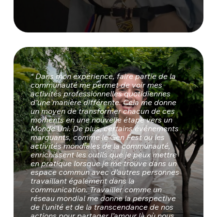
“ Dans mon expérience, faire partie de la
communauté me permet de voir mes
activités professionnelles quotidiennes
d’une manière différente. Cela me donne
un moyen de transformer chacun de ces
moments en une nouvelle étape vers un
Monde Uni. De plus, certains événements
marquants, comme le Gen Fest ou les
activités mondiales de la communauté,
enrichissent les outils que je peux mettre
en pratique lorsque je me trouve dans un
espace commun avec d’autres personnes
travaillant également dans la
communication. Travailler comme un
réseau mondial me donne la perspective
de l’unité et de la transcendance de nos
actions pour partager l’amour là où nous