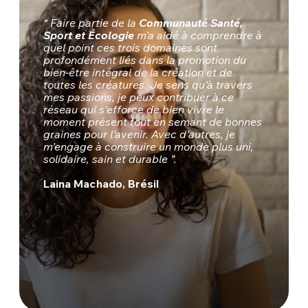
“ Faire partie de la
Communauté Santé,
Sport et Écologie
m’a aidé à comprendre à
quel point ces trois domaines sont
profondément liés dans la promotion du
bien-être intégral de la création et de
toutes les créatures. Je sens qu’à travers
mes passions, je peux contribuer à ce
réseau qui s’efforce de bien vivre le
moment présent tout en semant de bonnes
graines pour l’avenir. Avec d’autres, je
m’engage à construire un monde plus uni,
solidaire, sain et durable ”.
Laina Machado, Brésil