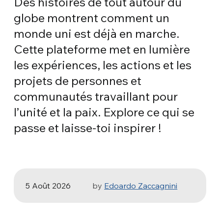
Des histoires de tout autour du
globe montrent comment un
monde uni est déjà en marche.
Cette plateforme met en lumière
les expériences, les actions et les
projets de personnes et
communautés travaillant pour
ART ET ENGAGEMENT SOCIAL
l’unité et la paix. Explore ce qui se
Odyssée, de Christopher Nolan :
passe et laisse-toi inspirer !
Ulysse et la nécessité d’une nouvelle
aube
5 Août 2026
by
Edoardo Zaccagnini