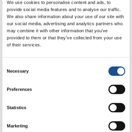
We use cookies to personalise content and ads, to
Du Congo au Kenya et en Colombie :
provide social media features and to analyse our traffic.
écoles de leadership, réseaux de
We also share information about your use of our site with
soutien et participation citoyenne
our social media, advertising and analytics partners who
may combine it with other information that you’ve
12 juin 2026
provided to them or that they’ve collected from your use
of their services.
Consent
1
2
3
4
5
...
10
20
Necessary
Selection
30
...
»
Preferences
Statistics
Marketing