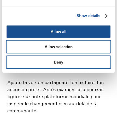
Show details
Partager des histoires
Allow all
inspire au changement, relie
les communautés entre
Allow selection
elles et montre la force
Deny
d’une action collective.
Ajoute ta voix en partageant ton histoire, ton
action ou projet. Après examen, cela pourrait
figurer sur notre plateforme mondiale pour
inspirer le changement bien au-delà de ta
communauté.