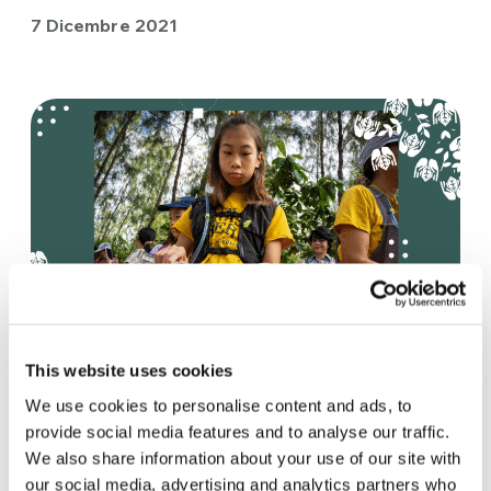
7 Dicembre 2021
#PlanetPledge | Lily, la giovane
This website uses cookies
attivista
We use cookies to personalise content and ads, to
provide social media features and to analyse our traffic.
La protagonista del terzo video di
We also share information about your use of our site with
#PlanetPledge è Lilly Satidtanasarn, 14 anni,
our social media, advertising and analytics partners who