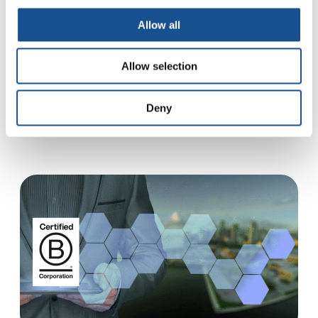
sostenibile
Allow all
Rendere l’agricoltura rigenerativa e sostenibile
è una sfida chiave che molti paesi del mondo
Allow selection
devono affrontare. Farlo bene è un modo
potente di prendersi cura…
Deny
9 Novembre 2021