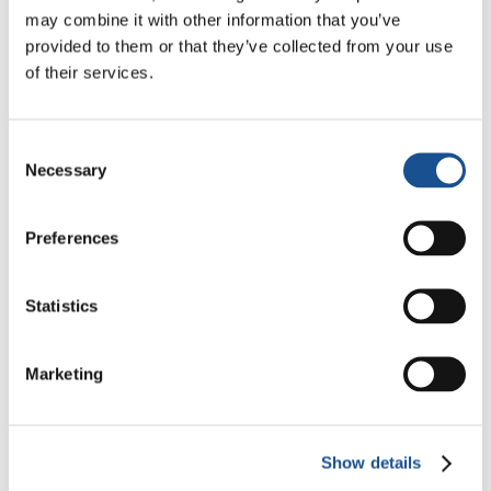
attivista ambientale e climatica tailandese. Lili
may combine it with other information that you’ve
è diventata attivista all’età di 8 anni,…
provided to them or that they’ve collected from your use
of their services.
23 Novembre 2021
Consent
Necessary
Selection
Preferences
Statistics
Marketing
#PlanetPledge | Prendersi cura del
Show details
pianeta attraverso l’agricoltura