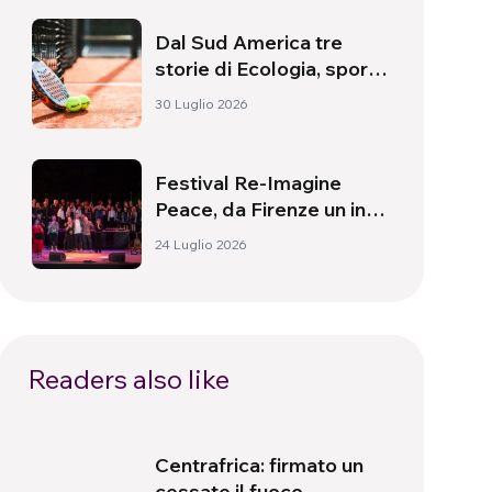
Dal Sud America tre
storie di Ecologia, sport
e salute
30 Luglio 2026
Festival Re-Imagine
Peace, da Firenze un inno
alla pace
24 Luglio 2026
Readers also like
Centrafrica: firmato un
cessate il fuoco