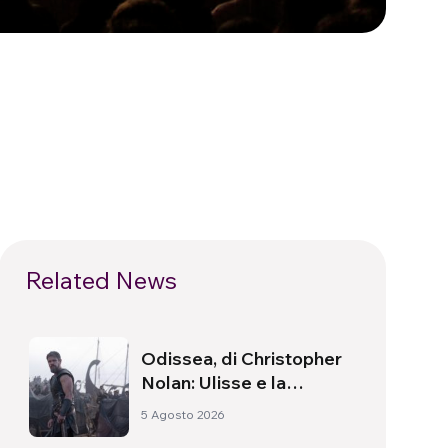
Related News
Odissea, di Christopher
Nolan: Ulisse e la
necessità di un’alba
5 Agosto 2026
nuova