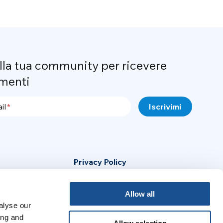
alla tua community per ricevere
menti
il
Privacy Policy
Cookie Policy
Allow all
Avviso Legale
alyse our
ing and