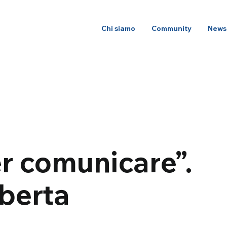
Chi siamo
Community
News
r comunicare”.
oberta