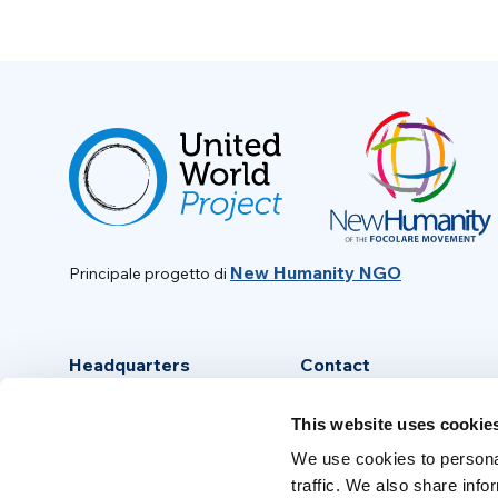
New Humanity NGO
Principale progetto di
Headquarters
Contact
Via Piave, 15 - 00046
info@new-humanity.org
This website uses cookie
Grottaferrata, (Rome) Italy
+39 06 94 31 56 35
We use cookies to personal
traffic. We also share info