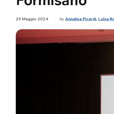
29 Maggio 2024
by
Annalisa Picardi
,
Luísa R