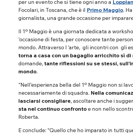
per un evento che si tiene ogni anno a
Loppia
Focolari, in Toscana, che è il
Primo Maggio
. Ha
giornalista, una grande occasione per imparare,
Il 1º Maggio è una giornata dedicata a worksho
‘occasione di festa, per conoscere tante persone
mondo. Attraverso l ‘arte, gli incontri con gli
torna a casa con un bagaglio arricchito sì di 
domande,
tante riflessioni su se stessi, sull
mondo
.
“Nell’esperienza bella del 1º Maggio non si lavo
necessariamente di squadra.
Nella comunica
lasciarsi consigliare
, ascoltare anche i suggeri
sta nel continuo confronto
e non nello scontro
Roberta.
E conclude: “Quello che ho imparato in tutti qu