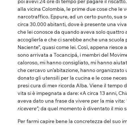
poi avevi 24 ore di tempo per pagare il riscatt
alla vicina Colombia, le prime due cose che le
narcotraffico. Eppure, ad un certo punto, sua sor
circa 30.000 abitanti, dove è presente una viv
che lei conosce da quando aveva solo quattro a
accoglierla e che ci sarebbe anche una scuola pe
Naciente”, quasi come lei. Così, appena riesce
sono arrivata a Tocancipá, i membri del Movi
caloroso, mi hanno consigliato, mi hanno aiutat
che cercavo un’abitazione, hanno organizzato
donato gli utensili per la cucina e le cose nece
presi cura di me» ricorda Alba. Viene il tempo di
vita si è impegnata a dare: «A circa 13 anni, Chi
aveva dato una frase da vivere per la mia vita:
ricevere”;
da quel momento è diventato il mio s
Per farmi capire bene la concretezza del suo i