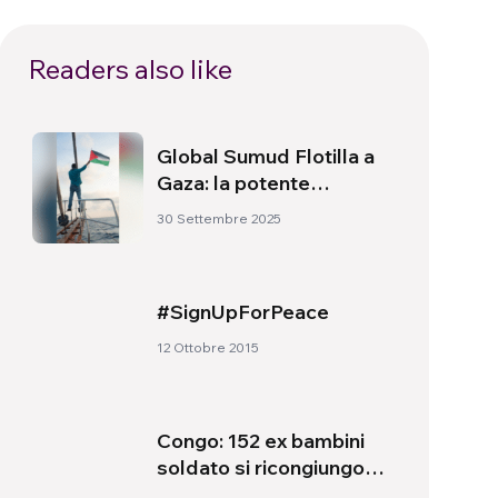
Readers also like
Global Sumud Flotilla a
Gaza: la potente
missione che protegge i
30 Settembre 2025
civili nel conflitto
#SignUpForPeace
12 Ottobre 2015
Congo: 152 ex bambini
soldato si ricongiungono
con le famiglie