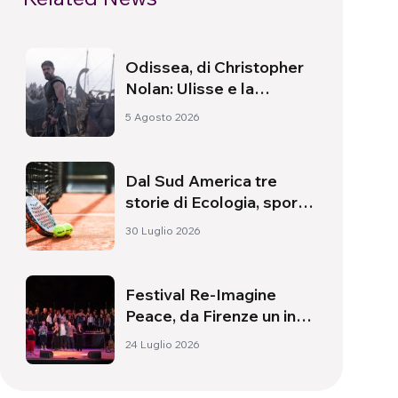
Odissea, di Christopher
Nolan: Ulisse e la
necessità di un’alba
5 Agosto 2026
nuova
Dal Sud America tre
storie di Ecologia, sport
e salute
30 Luglio 2026
Festival Re-Imagine
Peace, da Firenze un inno
alla pace
24 Luglio 2026