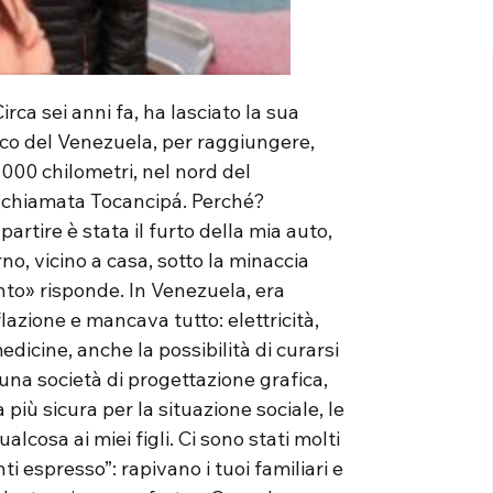
ca sei anni fa, ha lasciato la sua
tico del Venezuela, per raggiungere,
 1000 chilometri, nel nord del
 chiamata Tocancipá. Perché?
artire è stata il furto della mia auto,
rno, vicino a casa, sotto la minaccia
anto» risponde. In Venezuela, era
flazione e mancava tutto: elettricità,
medicine, anche la possibilità di curarsi
a società di progettazione grafica,
iù sicura per la situazione sociale, le
lcosa ai miei figli. Ci sono stati molti
 espresso”: rapivano i tuoi familiari e