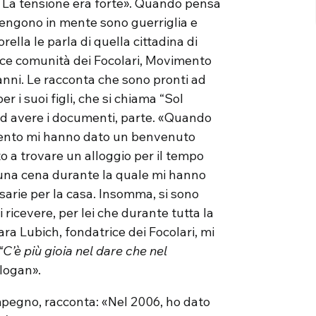
o. La tensione era forte». Quando pensa
 vengono in mente sono guerriglia e
ella le parla di quella cittadina di
ace comunità dei Focolari, Movimento
nni. Le racconta che sono pronti ad
r i suoi figli, che si chiama “Sol
 ad avere i documenti, parte. «Quando
mento mi hanno dato un benvenuto
o a trovare un alloggio per il tempo
 una cena durante la quale mi hanno
ssarie per la casa. Insomma, si sono
 ricevere, per lei che durante tutta la
ara Lubich, fondatrice dei Focolari, mi
“C’è più gioia nel dare che nel
logan».
mpegno, racconta: «Nel 2006, ho dato