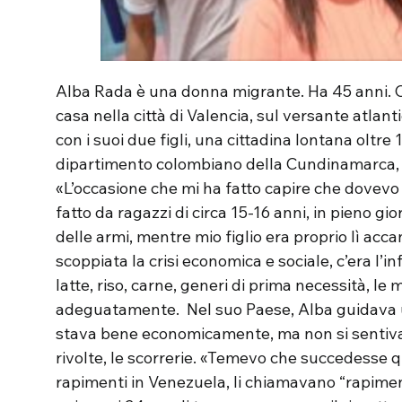
Alba Rada è una donna migrante. Ha 45 anni. Cir
casa nella città di Valencia, sul versante atlan
con i suoi due figli, una cittadina lontana oltre
dipartimento colombiano della Cundinamarca,
«L’occasione che mi ha fatto capire che dovevo p
fatto da ragazzi di circa 15-16 anni, in pieno gio
delle armi, mentre mio figlio era proprio lì acc
scoppiata la crisi economica e sociale, c’era l’in
latte, riso, carne, generi di prima necessità, le 
adeguatamente. Nel suo Paese, Alba guidava un
stava bene economicamente, ma non si sentiva p
rivolte, le scorrerie. «Temevo che succedesse qua
rapimenti in Venezuela, li chiamavano “rapimenti