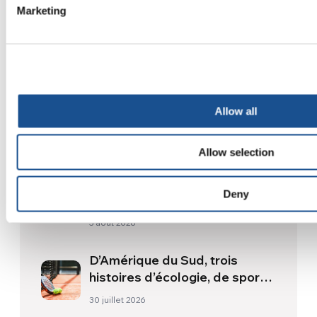
Marketing
Allow all
Related News
Allow selection
Odyssée, de Christopher
Deny
Nolan : Ulysse et la nécessité
d’une nouvelle aube
5 août 2026
D’Amérique du Sud, trois
histoires d’écologie, de sport
et de santé
30 juillet 2026