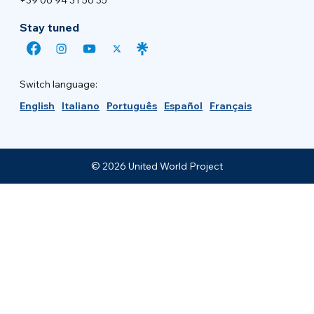
Stay tuned
Switch language:
English
Italiano
Português
Español
Français
© 2026 United World Project