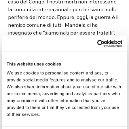
caso del Congo. I nostri morti non interessano
la comunità internazionale perché siamo nelle
periferie del mondo. Eppure, oggi, la guerra è il
nemico comune di tutti. Mandela ci ha
insegnato che “siamo nati per essere fratelli”.
Della guerra del Congo si parla poco qui in
Europa
, e senza dire tutta la verità. Non si
tratta solo di guerre etniche. È vero che
This website uses cookies
abbiamo tanti problemi in Africa, ma mi
We use cookies to personalise content and ads, to
domando: perché il fuoco si accende solo nei
provide social media features and to analyse our traffic.
paesi ricchi, dove ci sono minerali e petrolio?
We also share information about your use of our site with
C’è sempre il fuoco dove si trovano coltan, oro,
our social media, advertising and analytics partners who
diamanti. E dove vanno a finire questi minerali
may combine it with other information that you’ve
insanguinati? Vengono usati per fare
provided to them or that they’ve collected from your use
of their services.
smartphone, air bag, navigatori e così via. Si
calcola che per ogni chilo di coltan estratto in