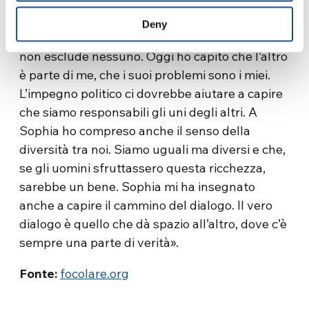
fallimento della nostra società congolese stia
nel fatto che abbiamo dimenticato il principio
Deny
della fraternità, una forza che unisce tutti, che
non esclude nessuno. Oggi ho capito che l’altro
è parte di me, che i suoi problemi sono i miei.
L’impegno politico ci dovrebbe aiutare a capire
che siamo responsabili gli uni degli altri. A
Sophia ho compreso anche il senso della
diversità tra noi. Siamo uguali ma diversi e che,
se gli uomini sfruttassero questa ricchezza,
sarebbe un bene. Sophia mi ha insegnato
anche a capire il cammino del dialogo. Il vero
dialogo è quello che dà spazio all’altro, dove c’è
sempre una parte di verità».
Fonte:
focolare.org