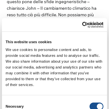
questo pone delle sfide ingegneristiche –
chiarisce John – Il cambiamento climatico ha
reso tutto ciò più difficile. Non possiamo più
limitarci a guardare indietro. Dobbiamo
guardare avanti per far fronte ad alcune di
queste sfide e, difatti, alcune delle tecnologie
che usiamo oggi sfruttano l’apprendimento
This website uses cookies
automatico e l’intelligenza artificiale per
We use cookies to personalise content and ads, to
aiutare a prevedere scenari che non si sono
provide social media features and to analyse our traffic.
mai verificati prima”.
We also share information about your use of our site with
our social media, advertising and analytics partners who
È evidente che le sfide lo motivano e, da buon
may combine it with other information that you’ve
ingegnere, John ama cercare soluzioni.
provided to them or that they’ve collected from your use
Tuttavia, anche lui ammette che “questo è un
of their services.
momento difficile, e una delle maggiori sfide è
far sì che la gente si svegli e si renda conto che
Consent
è questo il problema dei nostri giorni, e che
Necessary
Selection