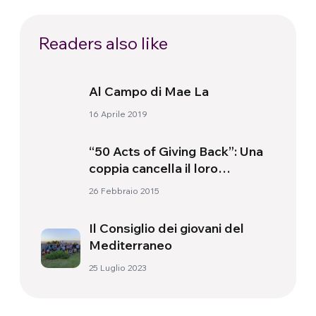
Readers also like
Al Campo di Mae La
16 Aprile 2019
“50 Acts of Giving Back”: Una
coppia cancella il loro
matrimonio tradizionale per
26 Febbraio 2015
donare agli altri
Il Consiglio dei giovani del
Mediterraneo
25 Luglio 2023