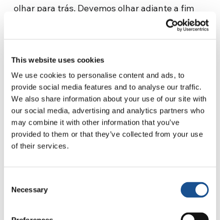
olhar para trás. Devemos olhar adiante a fim
de enfrentar alguns desses desafios. De fato,
algumas das tecnologias que usamos hoje
aproveitam o aprendizado automático e a
inteligência artificial, para ajudar a prever
This website uses cookies
cenários que nunca ocorreram antes.”
We use cookies to personalise content and ads, to
provide social media features and to analyse our traffic.
Os desafios o motivam claramente e, como
We also share information about your use of our site with
bom engenheiro, John adora buscar soluções.
our social media, advertising and analytics partners who
No entanto, ele também admite que “este é um
may combine it with other information that you’ve
provided to them or that they’ve collected from your use
momento difícil, e um dos maiores desafios é
of their services.
fazer as pessoas acordarem e perceberem que
este é o problema dos nossos dias, e que é
preciso mudar não só os nossos hábitos, mas a
Consent
nossa forma de vida como sociedade”.
Necessary
Selection
A
encíclica Laudato Si’
e a conversão