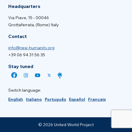
Headquarters
Via Piave, 15 - 00046
Grottaferrata, (Rome) Italy
Contact
info@new-humanity.org
+39 06 94 31 56 35
Stay tuned
Switch language:
English
Italiano
Português
Español
Français
© 2026 United World Project