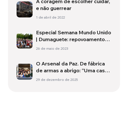
A coragem de escolher cuidar,
e não guerrear
1 de abril de 2022
Especial Semana Mundo Unido
| Dumaguete: repovoamento
do fundo do mar
26 de maio de 2023
O Arsenal da Paz. De fábrica
de armas a abrigo: “Uma casa
que acolhe os mais
29 de dezembro de 2025
vulneráveis”