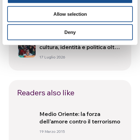
Festival Re-Imagine Peace, da
Firenze un inno alla pace
Allow selection
24 Luglio 2026
Deny
Come Toronto vive i Mondiali:
cultura, identità e politica oltre
il campo
17 Luglio 2026
Readers also like
Medio Oriente: la forza
dell’amore contro il terrorismo
19 Marzo 2015