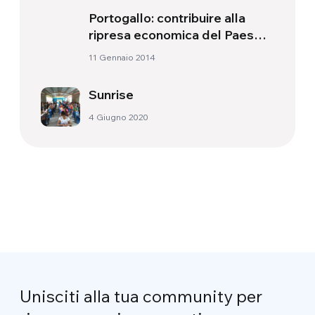
Portogallo: contribuire alla
ripresa economica del Paese
attraverso l’attenzione alla
11 Gennaio 2014
natura
Sunrise
4 Giugno 2020
Unisciti alla tua community per