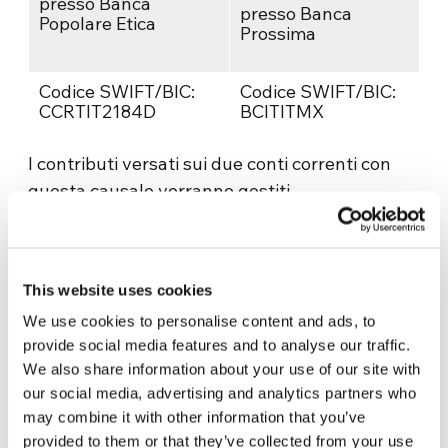
presso Banca
presso Banca
Popolare Etica
Prossima
Codice SWIFT/BIC:
Codice SWIFT/BIC:
CCRTIT2184D
BCITITMX
I contributi versati sui due conti correnti con
questa causale verranno gestiti
congiuntamente da AMU e AFN.
Per tali donazioni sono previsti benefici fiscali
in molti Paesi dell’Unione Europea e in altri
This website uses cookies
Paesi del mondo, secondo le diverse normative
We use cookies to personalise content and ads, to
locali.
provide social media features and to analyse our traffic.
I contribuenti italiani potranno ottenere
We also share information about your use of our site with
deduzioni e detrazioni dal reddito, secondo la
our social media, advertising and analytics partners who
normativa prevista per le Onlus, fino al 10% del
may combine it with other information that you’ve
reddito e con il limite di € 70.000,00 annuali, ad
provided to them or that they’ve collected from your use