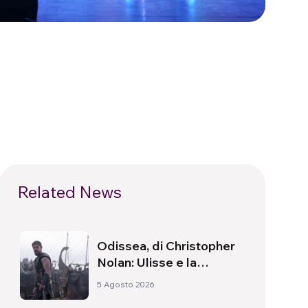
Related News
Odissea, di Christopher
Nolan: Ulisse e la
necessità di un’alba
5 Agosto 2026
nuova