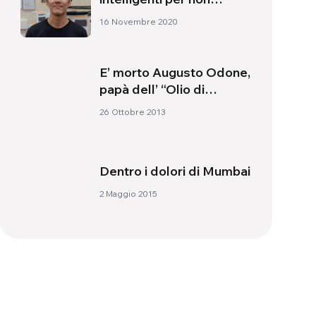
escludere nessuno
16 Novembre 2020
E’ morto Augusto Odone,
papà dell’ “Olio di
Lorenzo”
26 Ottobre 2013
Dentro i dolori di Mumbai
2 Maggio 2015