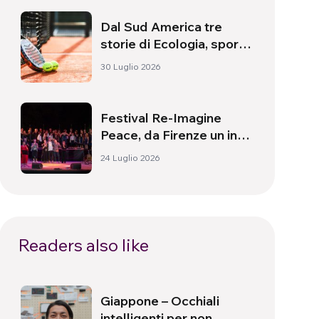
Dal Sud America tre
storie di Ecologia, sport
e salute
30 Luglio 2026
Festival Re-Imagine
Peace, da Firenze un inno
alla pace
24 Luglio 2026
Readers also like
Giappone – Occhiali
intelligenti per non