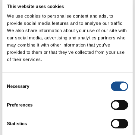
apportato altre modifiche per realizzare
This website uses cookies
prototipi più avanzati, sottoposti ad altre
We use cookies to personalise content and ads, to
cinque persone dislessiche che ci hanno fornito
provide social media features and to analyse our traffic.
ulteriori suggerimenti
».
We also share information about your use of our site with
our social media, advertising and analytics partners who
Questo approccio Keisuke l’ha conservato
may combine it with other information that you’ve
anche nella sua giovane azienda. «
È stato
provided to them or that they’ve collected from your use
fondamentale per noi creare una community
of their services.
composta da ingegneri dello sviluppo,
programmatori, ricercatori insieme a persone
Consent
ipovedenti che sono i nostri utilizzatori finali. La
Necessary
Selection
loro presenza, collaborazione, feedback sono
preziosissimi. Ed è una gioia sapere che questo
Preferences
strumento li aiuta ad avere più fiducia in sé
stessi, ad uscire di casa e ad interagire con gli
Statistics
altri con più facilità, anche nell’ambito
lavorativo. Alcune città, come Toyooka, Sibuya,