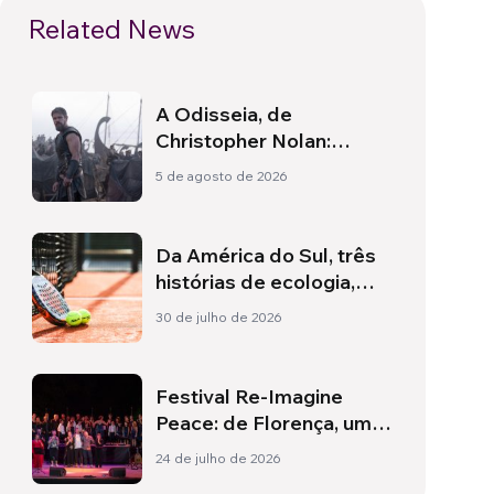
Related News
A Odisseia, de
Christopher Nolan:
Ulisses e a necessidade
5 de agosto de 2026
de um novo amanhecer
Da América do Sul, três
histórias de ecologia,
esporte e saúde
30 de julho de 2026
Festival Re-Imagine
Peace: de Florença, um
hino à paz
24 de julho de 2026