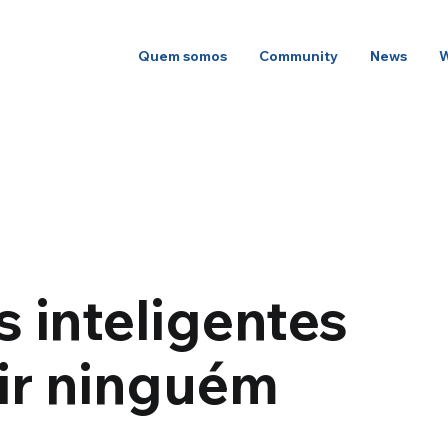
Quem somos
Community
News
 inteligentes
uir ninguém