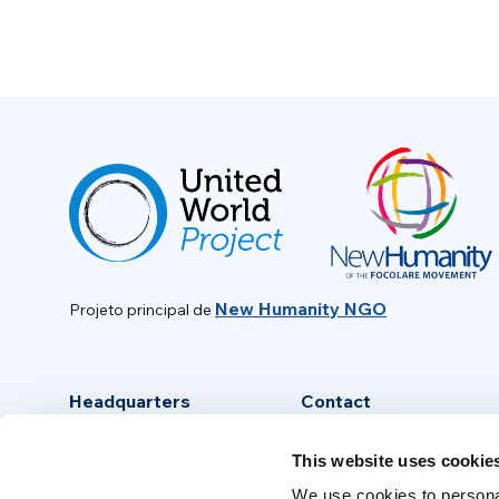
New Humanity NGO
Projeto principal de
Headquarters
Contact
Via Piave, 15 - 00046
info@new-humanity.org
This website uses cookie
Grottaferrata, (Rome) Italy
+39 06 94 31 56 35
We use cookies to personal