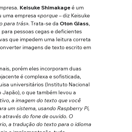
empresa.
Keisuke Shimakage
é um
ou uma empresa «
porque
– diz Keisuke
o para trás
». Trata-se da
Oton Glass
,
 para pessoas cegas e deficientes
ativas que impedem uma leitura correta
onverter imagens de texto escrito em
onais, porém eles incorporam duas
jacente é complexa e sofisticada,
sa universitários (Instituto Nacional
do Japão), o que também levou a
tivo, a imagem do texto que você
para um sistema, usando Raspberry Pi,
o através do fone de ouvido. O
io, a tradução do texto para o idioma