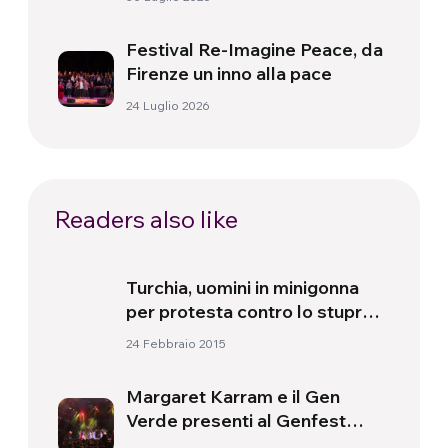
Festival Re-Imagine Peace, da
Firenze un inno alla pace
24 Luglio 2026
Readers also like
Turchia, uomini in minigonna
per protesta contro lo stupro e
l’uccisione della ventenne
24 Febbraio 2015
Ozgecan Aslan
Margaret Karram e il Gen
Verde presenti al Genfest
2024