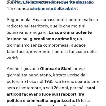
(RaiPlay), fece mettere la seguente clausola:
Per visualizzare questo video è necessario
“L’irrinunciabile primato della verità”.
abilitare tutti i Cookie
Seguendola, Fava smascherò il potere mafioso
radicato nel territorio, quello che molti si
ostinavano a negare.
La sua è una potente
lezione sul giornalismo antimafia
; un
giornalismo senza compromessi, audace,
talentuoso, irriverente, libero in funzione della
verità.
Anche il giovane
Giancarlo Siani
, bravo
giornalista napoletano, è stato ucciso dal
potere mafioso nel 1985. Gli hanno sparato una
sera di settembre, a soli 26 anni, perché i
suoi
articoli facevano luce sui i rapporti tra
politica e criminalità organizzata.
Di lui ci