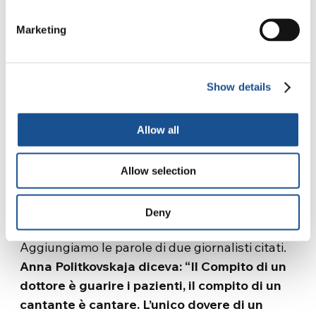
digitali) quando sono “buoni –diceva Arthur
Marketing
Miller- sono una nazione che parla a se stessa”.
I giornali sono servizio offerto alla comunità, e
infatti, spiegava
Enzo Biagi:
“Considero il
Show details
giornale un servizio pubblico come i trasporti
pubblici e l’acquedotto. Non manderò nelle
Allow all
vostre case acqua inquinata
”. Importante
anche la sintesi di
Joseph Pulitzer: “Un
Allow selection
giornale che è fedele al suo scopo si occupa
non solo di come stanno le cose, ma di come
Deny
dovrebbero essere
”.
Aggiungiamo le parole di due giornalisti citati.
Anna Politkovskaja diceva: “Il Compito di un
dottore è guarire i pazienti, il compito di un
cantante è cantare. L’unico dovere di un