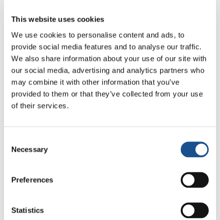
This website uses cookies
We use cookies to personalise content and ads, to
provide social media features and to analyse our traffic.
We also share information about your use of our site with
our social media, advertising and analytics partners who
GABRIELLA CLARE MARINO – UNSPLASH
may combine it with other information that you’ve
provided to them or that they’ve collected from your use
Il giornalismo come
of their services.
acqua pulita e potabile
Consent
Necessary
Selection
Sarebbero tanti i nomi di giornalisti da citare in
questo articolo, provenienti da luoghi e tempi
Preferences
diversi, accomunati da un mestiere prezioso
per l’intera società. Un impegno che si riversa
Statistics
in quei giornali che (oggi prevalentemente