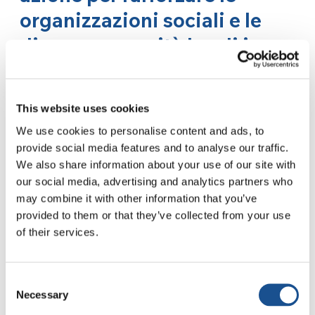
organizzazioni sociali e le
diverse comunità locali in
tutto il mondo”. Quali tra
queste parole – servizio,
This website uses cookies
scambio, formazione e
We use cookies to personalise content and ads, to
azione – ti suona più forte
provide social media features and to analyse our traffic.
We also share information about your use of our site with
dentro dopo questa
our social media, advertising and analytics partners who
esperienza?
may combine it with other information that you’ve
provided to them or that they’ve collected from your use
of their services.
Direi tutte. Se però dovessi sceglierne una,
opterei per “scambio”. È stato molto arricchente
confrontarmi con persone di quel luogo,
Consent
osservare il loro modo di essere e di agire, a
Necessary
Selection
partire da come viene vissuta la scuola da