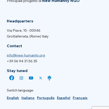
New Humanity NGO
Principale progetto di
Headquarters
Via Piave, 15 - 00046
Grottaferrata, (Rome) Italy
Contact
info@new-humanity.org
+39 06 94 31 56 35
Stay tuned
Switch language:
English
Italiano
Português
Español
Français