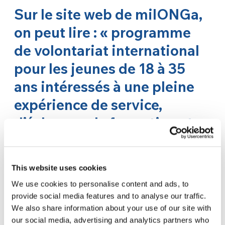
Sur le site web de milONGa,
on peut lire : « programme
de volontariat international
pour les jeunes de 18 à 35
ans intéressés à une pleine
expérience de service,
d’échange, de formation et
d’action, visant à renforcer
les organisations sociales et
This website uses cookies
les diverses communautés
We use cookies to personalise content and ads, to
locales à travers le monde ».
provide social media features and to analyse our traffic.
We also share information about your use of our site with
Lequel de ces mots – service,
our social media, advertising and analytics partners who