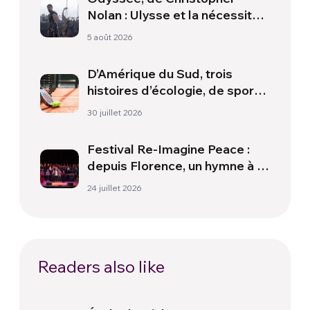
Nolan : Ulysse et la nécessité
d’une nouvelle aube
5 août 2026
D’Amérique du Sud, trois
histoires d’écologie, de sport
et de santé
30 juillet 2026
Festival Re-Imagine Peace :
depuis Florence, un hymne à la
paix
24 juillet 2026
Readers also like