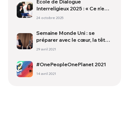
École de Dialogue
Interreligieux 2025 : « Ce n’est
pas seulement de la théorie,
24 octobre 2025
mais un chemin de vie capable
de transformer la société »
Semaine Monde Uni : se
préparer avec le cœur, la tête
et les mains
29 avril 2021
#OnePeopleOnePlanet 2021
14 avril 2021