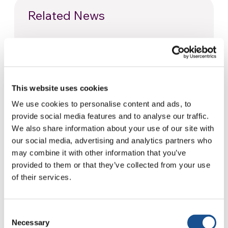
Related News
Odissea, di Christopher Nolan:
Ulisse e la necessità di un’alba
nuova
5 Agosto 2026
This website uses cookies
We use cookies to personalise content and ads, to
Dal Sud America tre storie di
provide social media features and to analyse our traffic.
Ecologia, sport e salute
We also share information about your use of our site with
30 Luglio 2026
our social media, advertising and analytics partners who
may combine it with other information that you’ve
Festival Re-Imagine Peace, da
provided to them or that they’ve collected from your use
Firenze un inno alla pace
of their services.
24 Luglio 2026
Consent
Necessary
Selection