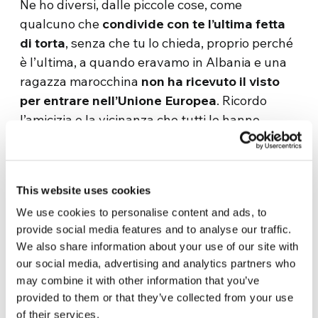
Ne ho diversi, dalle piccole cose, come
qualcuno che
condivide con te l’ultima fetta
di torta
, senza che tu lo chieda, proprio perché
è l’ultima, a quando eravamo in Albania e una
ragazza marocchina
non ha ricevuto il visto
per entrare nell’Unione Europea
. Ricordo
l’amicizia e la vicinanza che tutti le hanno
mostrato: sono state davvero commoventi, così
come l’ospitalità degli amici in Albania e a
Trieste. L’acqua potabile e il cibo erano sempre
This website uses cookies
esattamente sufficienti a soddisfare le nostre
We use cookies to personalise content and ads, to
esigenze, e non abbiamo sprecato nulla. Una
provide social media features and to analyse our traffic.
volta, quando siamo arrivati ​​in un porto della
We also share information about your use of our site with
Croazia, gli ufficiali portuali ci hanno regalato
our social media, advertising and analytics partners who
una scorta d’acqua gratuita per tutta la durata
may combine it with other information that you’ve
della nostra sosta.
provided to them or that they’ve collected from your use
of their services.