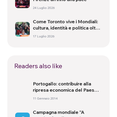
24 Luglio 2026
Come Toronto vive i Mondiali:
cultura, identità e politica oltre
il campo
17 Luglio 2026
Readers also like
Portogallo: contribuire alla
ripresa economica del Paese
attraverso l’attenzione alla
11 Gennaio 2014
natura
Campagna mondiale “A