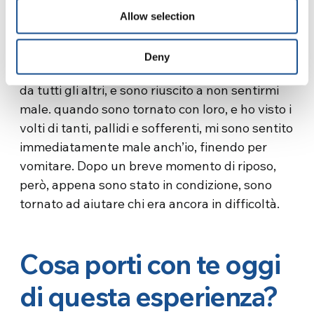
Allow selection
Il primo giorno, a causa del mare agitato, la
maggior parte di noi si sentiva male o aveva
Deny
paura. Per un po’ di ore sono rimasto separato
da tutti gli altri, e sono riuscito a non sentirmi
male. quando sono tornato con loro, e ho visto i
volti di tanti, pallidi e sofferenti, mi sono sentito
immediatamente male anch’io, finendo per
vomitare. Dopo un breve momento di riposo,
però, appena sono stato in condizione, sono
tornato ad aiutare chi era ancora in difficoltà.
Cosa porti con te oggi
di questa esperienza?