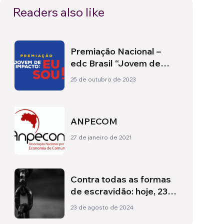
Readers also like
Premiação Nacional –
edc Brasil “Jovem de
Impacto: eu sou!”
25 de outubro de 2023
ANPECOM
27 de janeiro de 2021
Contra todas as formas
de escravidão: hoje, 23
de agosto, e sempre!
23 de agosto de 2024