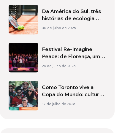
Da América do Sul, três
histórias de ecologia,
esporte e saúde
30 de julho de 2026
Festival Re-Imagine
Peace: de Florença, um
hino à paz
24 de julho de 2026
Como Toronto vive a
Copa do Mundo: cultura,
identidade e política
17 de julho de 2026
para além do campo