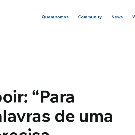
Quem somos
Community
News
oir: “Para
alavras de uma
precisa