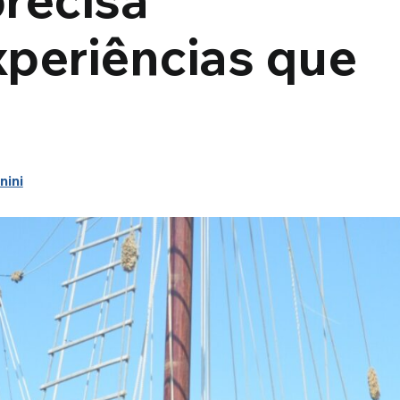
xperiências que
nini