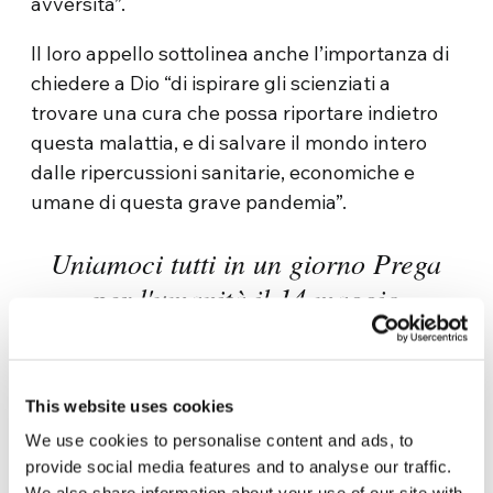
avversità”.
Il loro appello sottolinea anche l’importanza di
chiedere a Dio “di ispirare gli scienziati a
trovare una cura che possa riportare indietro
questa malattia, e di salvare il mondo intero
dalle ripercussioni sanitarie, economiche e
umane di questa grave pandemia”.
Uniamoci tutti in un giorno Prega
per l'umanità il 14 maggio
#PrayForHumanity
pic.twitter.com/kBvSGskBCz
This website uses cookies
— The Higher Committee of Human
We use cookies to personalise content and ads, to
Fraternity (@HumanFraternity)
May
provide social media features and to analyse our traffic.