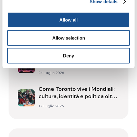
Related News
Show details
Allow all
Dal Sud America tre storie di
Ecologia, sport e salute
Allow selection
30 Luglio 2026
Festival Re-Imagine Peace, da
Deny
Firenze un inno alla pace
24 Luglio 2026
Come Toronto vive i Mondiali:
cultura, identità e politica oltre
il campo
17 Luglio 2026