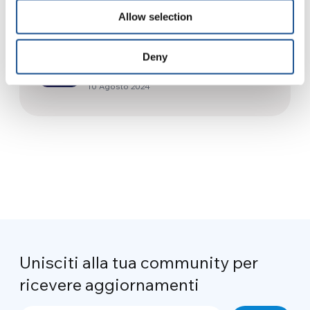
mondo “condiviso”
27 Aprile 2016
Allow selection
“Siamo figli delle stelle” |
Deny
Intervista con Stefano
Giovanardi
10 Agosto 2024
Unisciti alla tua community per
ricevere aggiornamenti