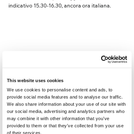
indicativo 15.30-16.30, ancora ora italiana.
Related News
This website uses cookies
Dal Sud America tre storie di
We use cookies to personalise content and ads, to
Ecologia, sport e salute
provide social media features and to analyse our traffic.
30 Luglio 2026
We also share information about your use of our site with
our social media, advertising and analytics partners who
may combine it with other information that you’ve
Festival Re-Imagine Peace, da
provided to them or that they’ve collected from your use
Firenze un inno alla pace
of their services.