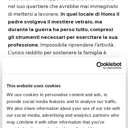
nel suo quartiere che avrebbe mai immaginato
di mettersi a lavorare.
In quel locale di Homs il
padre svolgeva il mestiere vetraio, ma
durante la guerra ha perso tutto, compresi
gli strumenti necessari per esercitare la sua
professione.
Impossibile riprendere l’attività.
L’unico reddito per sostenere la famiglia è
l’esigua pensione che il papà di Saliba riscuote.
Così quando si è presentata l’occasione di
ripartire proprio da quelle macerie, Saliba non
This website uses cookies
si è tirato indietro all’idea di poter riaprire la
We use cookies to personalise content and ads, to
serranda del negozio crivellata di colpi per
provide social media features and to analyse our traffic.
avviare una nuova attività: il ragazzo è entrato
We also share information about your use of our site with
nel
progetto RestarT (Ripartire per Restare)
our social media, advertising and analytics partners who
…
may combine it with other information that you’ve