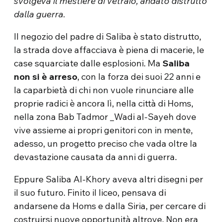
svolgeva il mestiere di vetraio, andato distrutto
dalla guerra.
Il negozio del padre di Saliba è stato distrutto,
la strada dove affacciava è piena di macerie, le
case squarciate dalle esplosioni. Ma
Saliba
non si è arreso
, con la forza dei suoi 22 anni e
la caparbietà di chi non vuole rinunciare alle
proprie radici è ancora lì, nella città di Homs,
nella zona Bab Tadmor _Wadi al-Sayeh dove
vive assieme ai propri genitori con in mente,
adesso, un progetto preciso che vada oltre la
devastazione causata da anni di guerra.
Eppure Saliba Al-Khory aveva altri disegni per
il suo futuro. Finito il liceo, pensava di
andarsene da Homs e dalla Siria, per cercare di
costruirsi nuove opportunità altrove. Non era