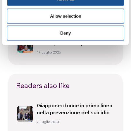
Festival Re-Imagine Peace, da
Firenze un inno alla pace
Allow selection
24 Luglio 2026
Deny
Come Toronto vive i Mondiali:
cultura, identità e politica oltre
il campo
17 Luglio 2026
Readers also like
Giappone: donne in prima linea
nella prevenzione del suicidio
7 Luglio 2023