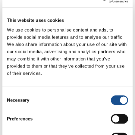
Festival Re-Imagine Peace, da
Firenze un inno alla pace
This website uses cookies
24 Luglio 2026
We use cookies to personalise content and ads, to
provide social media features and to analyse our traffic.
Come Toronto vive i Mondiali:
We also share information about your use of our site with
cultura, identità e politica oltre
our social media, advertising and analytics partners who
il campo
17 Luglio 2026
may combine it with other information that you’ve
provided to them or that they’ve collected from your use
of their services.
Readers also like
Consent
Necessary
Selection
Sharing with Africa: il report
Preferences
2 Agosto 2014