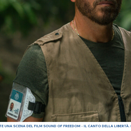
TE UNA SCENA DEL FILM SOUND OF FREEDOM - IL CANTO DELLA LIBERTÀ. 