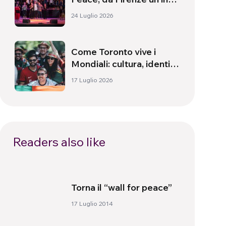
alla pace
24 Luglio 2026
Come Toronto vive i
Mondiali: cultura, identità
e politica oltre il campo
17 Luglio 2026
Readers also like
Torna il “wall for peace”
17 Luglio 2014