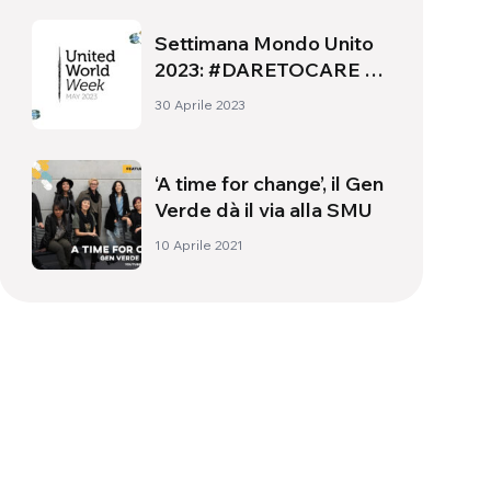
Settimana Mondo Unito
2023: #DARETOCARE –
Osare prendersi cura,
30 Aprile 2023
delle persone e del
Pianeta
‘A time for change’, il Gen
Verde dà il via alla SMU
10 Aprile 2021