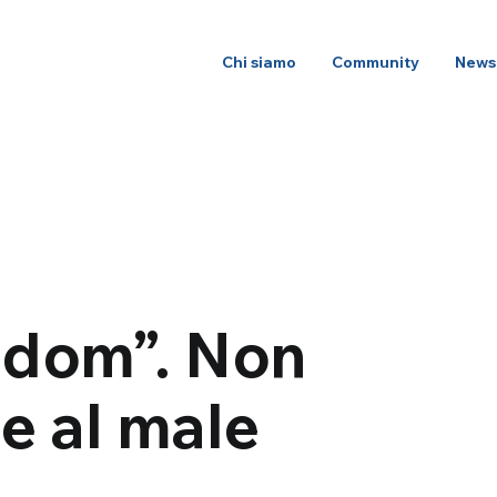
Chi siamo
Community
News
edom”. Non
le al male