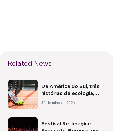
Related News
Da América do Sul, três
histórias de ecologia,
esporte e saúde
30 de julho de 2026
Festival Re-Imagine
Peace: de Florença, um