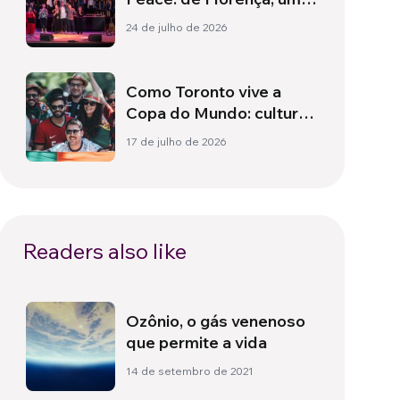
hino à paz
24 de julho de 2026
Como Toronto vive a
Copa do Mundo: cultura,
identidade e política
17 de julho de 2026
para além do campo
Readers also like
Ozônio, o gás venenoso
que permite a vida
14 de setembro de 2021