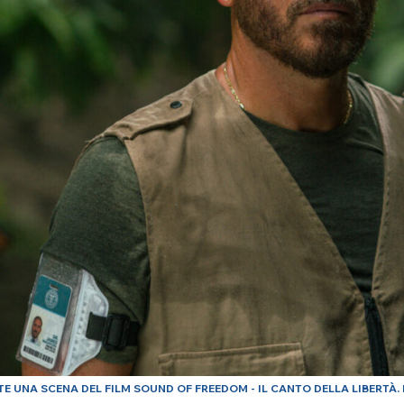
TE UNA SCENA DEL FILM SOUND OF FREEDOM - IL CANTO DELLA LIBERTÀ. 