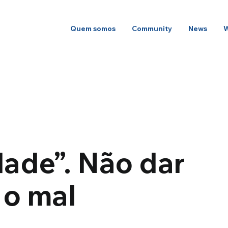
Quem somos
Community
News
dade”. Não dar
 o mal