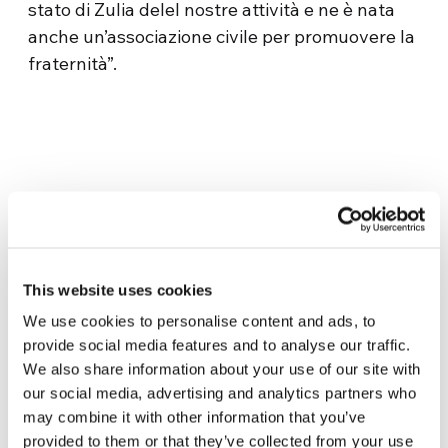
stato di Zulia delel nostre attività e ne è nata
anche un’associazione civile per promuovere la
fraternità”.
This website uses cookies
Related News
We use cookies to personalise content and ads, to
provide social media features and to analyse our traffic.
We also share information about your use of our site with
Dal Sud America tre storie di
our social media, advertising and analytics partners who
Ecologia, sport e salute
may combine it with other information that you’ve
30 Luglio 2026
provided to them or that they’ve collected from your use