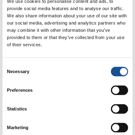
We use cookies to personalise content and ads, to
provide social media features and to analyse our traffic.
We also share information about your use of our site with
Related News
our social media, advertising and analytics partners who
may combine it with other information that you’ve
provided to them or that they’ve collected from your use
Odissea, di Christopher Nolan:
of their services.
Ulisse e la necessità di un’alba
nuova
5 Agosto 2026
Consent
Necessary
Selection
Dal Sud America tre storie di
Ecologia, sport e salute
Preferences
30 Luglio 2026
Statistics
Festival Re-Imagine Peace, da
Firenze un inno alla pace
24 Luglio 2026
Marketing