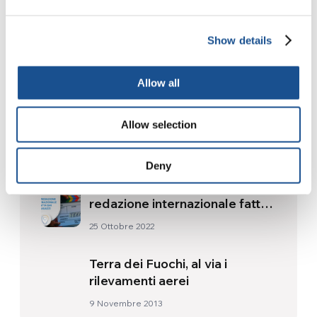
Show details
Readers also like
Allow all
Solidarietà con la Repubblica
Centrafricana
Allow selection
19 Novembre 2015
Deny
Teens International: una
redazione internazionale fatta
dai ragazzi
25 Ottobre 2022
Terra dei Fuochi, al via i
rilevamenti aerei
9 Novembre 2013