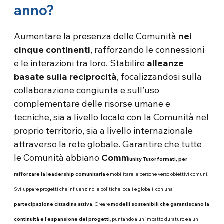
anno?
Aumentare la presenza delle Comunità
nei
cinque continenti
, rafforzando le connessioni
e le interazioni tra loro. Stabilire
alleanze
basate sulla reciprocità
, focalizzandosi sulla
collaborazione congiunta e sull’uso
complementare delle risorse umane e
tecniche, sia a livello locale con la Comunità nel
proprio territorio, sia a livello internazionale
attraverso la rete globale. Garantire che tutte
le Comunità abbiano
Comm
unity Tutor formati, per
rafforzare la leadership comunitaria
e mobilitare le persone verso obiettivi comuni.
Sviluppare progetti che influenzino le politiche locali e globali, con una
partecipazione cittadina attiva
. Creare
modelli sostenibili che garantiscano la
continuità e l’espansione dei progetti
, puntando a un impatto duraturo e a un