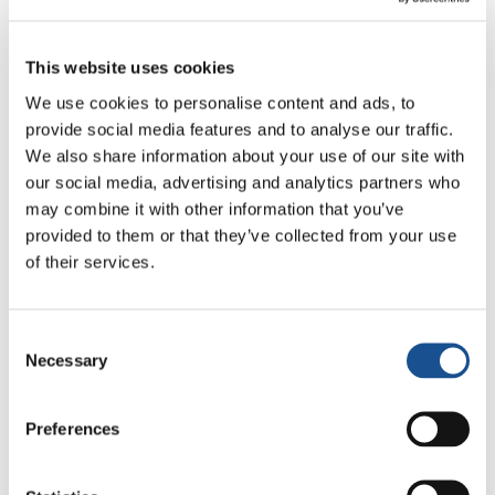
Come coinvolgono le
This website uses cookies
Comunità persone di tutte le
We use cookies to personalise content and ads, to
età, generando relazioni
provide social media features and to analyse our traffic.
We also share information about your use of our site with
intergenerazionali tra i
our social media, advertising and analytics partners who
membri?
may combine it with other information that you’ve
provided to them or that they’ve collected from your use
of their services.
Sono caratterizzate dalla
presenza di bambini,
adolescenti, giovani e adulti
, ed è proprio in
questa collaborazione tra generazioni che
Consent
risiede una delle loro maggiori forze
.
Necessary
Selection
Riunendo gruppi di età diversi, le Comunità
creano un ambiente ricco di scambio di
Preferences
esperienze, saggezza e prospettive. Questa
dinamica intergenerazionale rafforza la