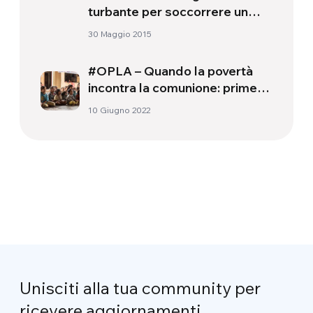
turbante per soccorrere un
bambino ferito, diventa un eroe
30 Maggio 2015
#OPLA – Quando la povertà
incontra la comunione: prime
pagine di una storia lunga 31
10 Giugno 2022
anni
Unisciti alla tua community per
ricevere aggiornamenti