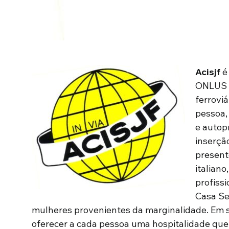
Acisjf
é
ONLUS q
ferrovi
pessoa,
e autop
inserçã
present
italiano
profissi
Casa Se
mulheres provenientes da marginalidade. Em s
oferecer a cada pessoa uma hospitalidade qu