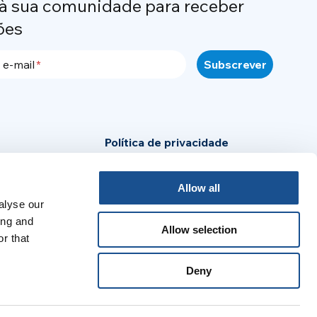
 à sua comunidade para receber
ões
 e-mail
Política de privacidade
Política de Cookies
Allow all
Aviso legal
alyse our
ensa
ing and
Allow selection
r that
:
Deny
no
Português
Español
Français