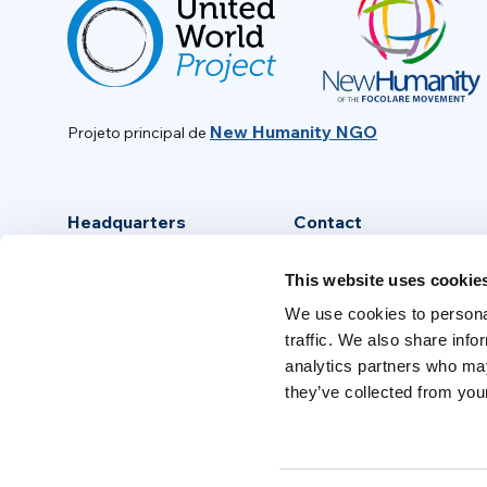
New Humanity NGO
Projeto principal de
Headquarters
Contact
Via Piave, 15 - 00046
info@new-humanity.org
This website uses cookie
Grottaferrata, (Rome) Italy
+39 06 94 31 56 35
We use cookies to personal
traffic. We also share info
analytics partners who may
they’ve collected from your