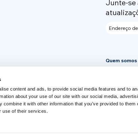
Junte-se
atualizaç
Endereço de
Quem somos
Community
s
News
ise content and ads, to provide social media features and to an
Área de impr
rmation about your use of our site with our social media, advertis
 combine it with other information that you’ve provided to them o
 use of their services.
Switch language
English
Italia