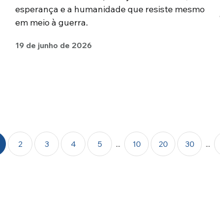
esperança e a humanidade que resiste mesmo
em meio à guerra.
19 de junho de 2026
2
3
4
5
...
10
20
30
...