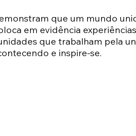
Christopher Nolan:
demonstram que um mundo unido
essidade de um novo
loca em evidência experiências, 
unidades que trabalham pela un
contecendo e inspire-se.