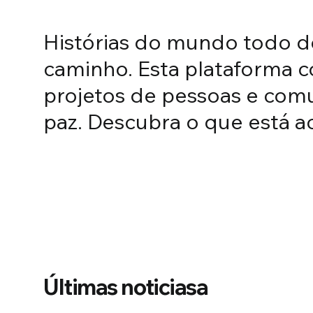
A Odisseia, de 
Histórias do mundo todo 
Ulisses e a nec
caminho. Esta plataforma co
projetos de pessoas e com
amanhecer
paz. Descubra o que está a
5 ago 2026
by
Edoardo Zaccagnini
Últimas noticiasa