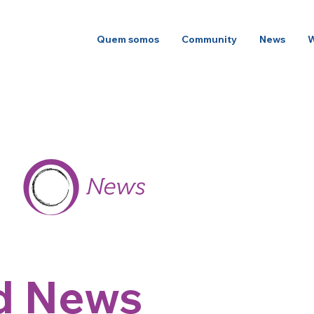
Quem somos
Community
News
d News