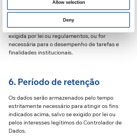
divulgados a terceiros que atuem como
Allow selection
gestores de equipamentos eletrônicos ou de
manutenção técnica, bem como as outras
Deny
partes externas, quando tal comunicação for
exigida por lei ou regulamentos, ou for
necessária para o desempenho de tarefas e
finalidades institucionais.
6. Período de retenção
Os dados serão armazenados pelo tempo
estritamente necessário para atingir os fins
indicados acima, salvo se exigido por lei ou
pelos interesses legítimos do Controlador de
Dados.