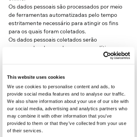
Os dados pessoais são processados por meio
de ferramentas automatizadas pelo tempo
estritamente necessário para atingir os fins
para os quais foram coletados.
Os dados pessoais coletados serão
processados de acordo com essa política,
utilizando as medidas técnicas e
organizacionais sancionadas pelo nosso
sistema de gestão integrado, em conformidade
This website uses cookies
com o modelo organizacional previsto no
We use cookies to personalise content and ads, to
Decreto Legislativo 231/2001 e no Artigo 13 do
provide social media features and to analyse our traffic.
Decreto Legislativo n. 196/2003. O
We also share information about your use of our site with
processamento ocorre nos seguintes locais:
our social media, advertising and analytics partners who
may combine it with other information that you’ve
Roma – Sede central da ONG NEW
provided to them or that they’ve collected from your use
HUMANITY
of their services.
Servidores do Movimento dos Focolares