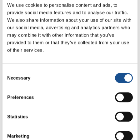
eles entrassem em contato com a comunidade
We use cookies to personalise content and ads, to
chinesa local, envolvendo-a nas atividades de
provide social media features and to analyse our traffic.
We also share information about your use of our site with
intercâmbio, também com os estudantes
our social media, advertising and analytics partners who
universitários de chinês. Também estudantes
may combine it with other information that you’ve
universitários chineses participam das
provided to them or that they’ve collected from your use
atividades da associação, que apoiam a
of their services.
organização de tandem linguísticos, um
espaço de tarefas ítalo-chinesas, eventos
interculturais (Ano Novo Chinês, “aperi-china”
Consent
Necessary
Selection
e muito mais)..
Informações
Preferences
Associação “Passacinese”
Statistics
Marketing