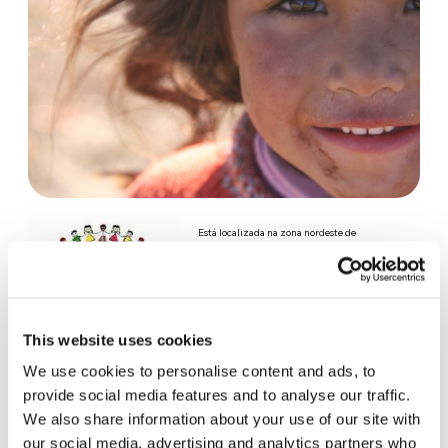
Está localizada na zona nordeste de
Cochabamba, Bolívia. Trabalha com
aproximadamente 500 pessoas entre adultos,
jovens e crianças. A partir do trabalho
This website uses cookies
desenvolvido com a comunidade, foi constituída
We use cookies to personalise content and ads, to
uma cidadela chamada “Arco Íris” onde vivem 104
provide social media features and to analyse our traffic.
famílias e mais de 250 crianças e adolescentes, muitas delas com diversas doenças e/ou
We also share information about your use of our site with
our social media, advertising and analytics partners who
em situação de abandono.