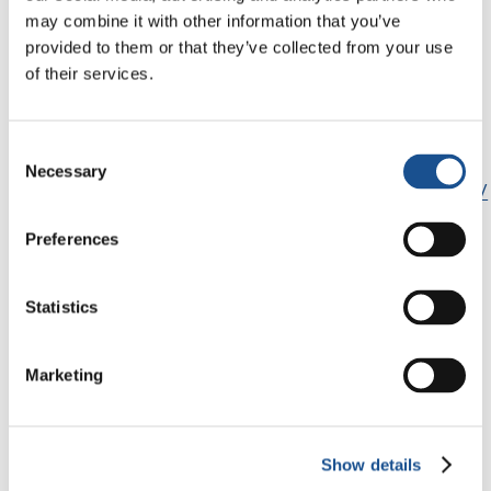
may combine it with other information that you’ve
Contacto:
provided to them or that they’ve collected from your use
of their services.
infocasadelosninos@gmail.com
Facebook
Consent
Necessary
Selection
https://www.facebook.com/casadelosninosbolivia/
Preferences
Statistics
Marketing
Show details