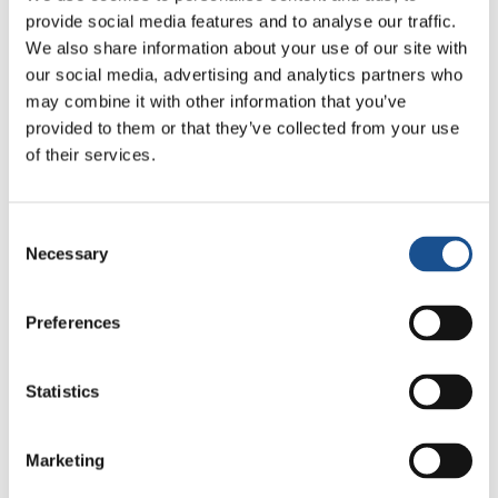
provide social media features and to analyse our traffic.
EMBRACE procura equipar a igreja para
We also share information about your use of our site with
cumprir seu chamado para acolher nossos
our social media, advertising and analytics partners who
novos vizinhos, fornecendo informações,
may combine it with other information that you’ve
provided to them or that they’ve collected from your use
treinamento, materiais e canais para ajuda
of their services.
prática. Ao fazer isso, buscamos construir uma
comunidade que acolhe e respeita a
diversidade.
Consent
Necessary
Selection
More information:
https://www.embraceni.org/
Preferences
Facebook /EmbraceNI
Statistics
Marketing