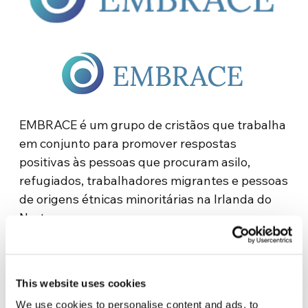
EMBRACE é um grupo de cristãos que trabalha
em conjunto para promover respostas
positivas às pessoas que procuram asilo,
refugiados, trabalhadores migrantes e pessoas
de origens étnicas minoritárias na Irlanda do
Norte.
A Irlanda do Norte está se tornando mais rica
em sua diversidade cultural e étnica à medida
This website uses cookies
que se torna o lar de um número crescente de
pessoas de outros países.
We use cookies to personalise content and ads, to