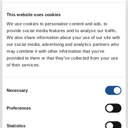
oferecem treinamento profissional básico, até
os dezoito anos de idade. Os jovens podem
This website uses cookies
almoçar gratuitamente na cantina do centro:
We use cookies to personalise content and ads, to
para muitos, esta é a única refeição do dia.
provide social media features and to analyse our traffic.
We also share information about your use of our site with
Os jovens do bairro de
our social media, advertising and analytics partners who
Borro recebem ajuda
may combine it with other information that you’ve
concreta para custear as
provided to them or that they’ve collected from your use
of their services.
despesas escolares: para
pagar material escolar,
roupas (uniformes,
Consent
agasalhos e tênis) e os meios de transporte
Necessary
Selection
para chegar à escola. O projeto fornece a todos
uma ajuda que lhes permite fazer o percurso
Preferences
escolar da melhor maneira.
Os beneficiários também recebem uma
Statistics