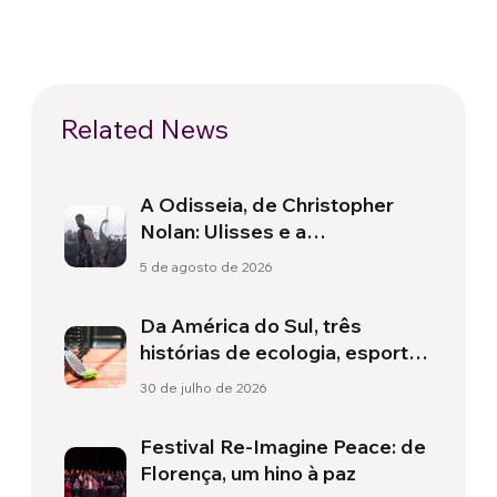
Related News
A Odisseia, de Christopher
Nolan: Ulisses e a
necessidade de um novo
5 de agosto de 2026
amanhecer
Da América do Sul, três
histórias de ecologia, esporte
e saúde
30 de julho de 2026
Festival Re-Imagine Peace: de
Florença, um hino à paz