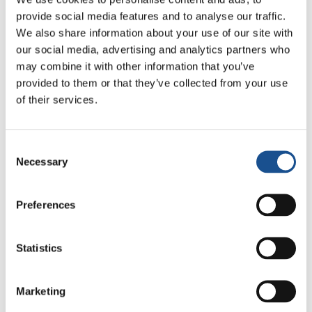
doação e agora estamos prosseguindo há
provide social media features and to analyse our traffic.
cerca de um ano graças apenas ao que
We also share information about your use of our site with
recebemos. São doações que chegam até nós
our social media, advertising and analytics partners who
may combine it with other information that you’ve
continuamente por meio dos nossos amigos, os
provided to them or that they’ve collected from your use
quais nos oferecem arroz, ovos, galinhas,
of their services.
sabonetes, doces, pizza, cobertores». Há
muitos fatos que demonstram que
Reach Out
já entrou no coração das pessoas próximas a
Consent
eles, que nunca deixam de apoiá-los. «Um dia,
Necessary
Selection
percebemos que faltavam 5 quilos de arroz
para preparar as refeições para o domingo
Preferences
seguinte. Naquele mesmo dia, as freiras do
seminário de Goregaon nos ligaram para dizer
Statistics
que tinham arroz para o nosso projeto: 75
quilos!»
Marketing
Outro jovem relata: «Ontem à noite, enquanto