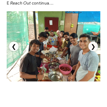
E
Reach Out
continua…
❮
❯