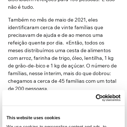
não é tudo.
Também no mês de maio de 2021, eles
identificaram cerca de vinte famílias que
precisavam de ajuda e de ao menos uma
refeição quente por dia. «Então, todos os
meses distribuímos uma cesta de alimentos
com arroz, farinha de trigo, óleo, lentilha, 1 kg
de grão-de-bico e 1 kg de açúcar. O número de
famílias, nesse ínterim, mais do que dobrou:
chegamos a cerca de 45 famílias com um total
de 200 pessoas».
Claro, esse serviço incorre em custos. Mas
desde o início, eles experimentaram que doar
desencadeia um círculo virtuoso, o da partilha.
This website uses cookies
«Iniciamos esse projeto graças a uma pequena
We use cookies to personalise content and ads, to