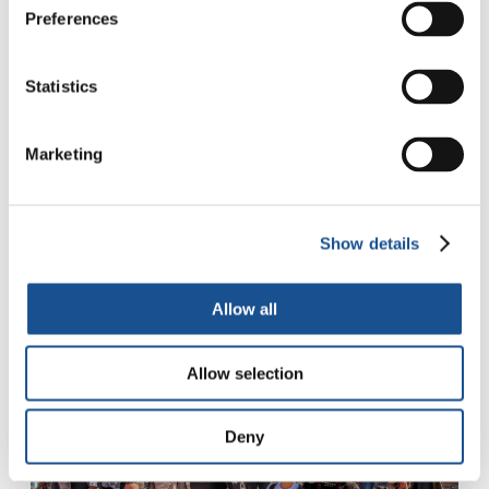
Elecciones, redes sociales y la
Preferences
capacidad de interactuar con
quienes piensan diferente
Statistics
En tiempos de algoritmos, ánimos acalorados y
violencia política (simbólica y no pocas veces,
Marketing
también física), ¿Sigue siendo posible
promover espacios de diálogo y reflexión…
Show details
15 de noviembre de 2022
Allow all
Allow selection
Deny