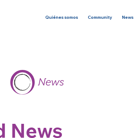
Quiénes somos
Community
News
d News