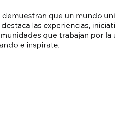
o demuestran que un mundo uni
e ecología, deporte y
estaca las experiencias, iniciat
munidades que trabajan por la u
érica
ando e inspírate.