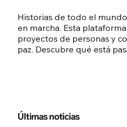
SALUD, DEPORTE Y ECOLOGÍA
Historias de todo el mund
Tres historias d
en marcha. Esta plataforma d
proyectos de personas y co
salud en Sudam
paz. Descubre qué está pas
30 Jul 2026
by
Edoardo Zaccagnini
Últimas noticias