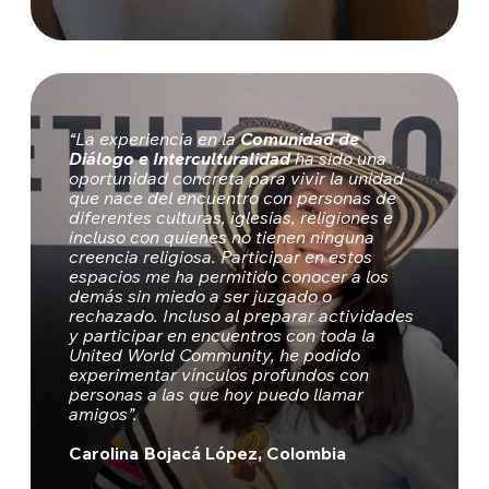
“La experiencia en la
Comunidad de
Diálogo e Interculturalidad
ha sido una
oportunidad concreta para vivir la unidad
que nace del encuentro con personas de
diferentes culturas, iglesias, religiones e
incluso con quienes no tienen ninguna
creencia religiosa. Participar en estos
espacios me ha permitido conocer a los
demás sin miedo a ser juzgado o
rechazado. Incluso al preparar actividades
y participar en encuentros con toda la
United World Community, he podido
experimentar vínculos profundos con
personas a las que hoy puedo llamar
amigos”.
Carolina Bojacá López, Colombia