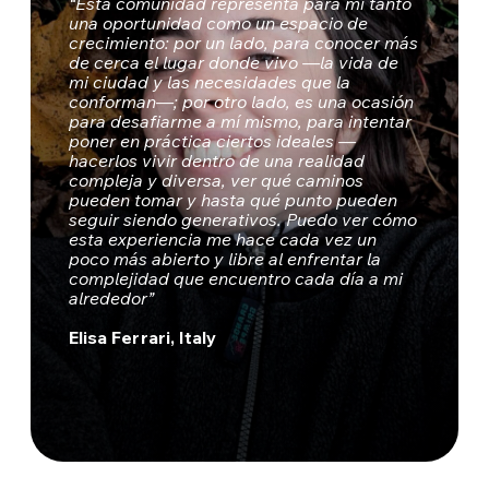
“Esta comunidad representa para mí tanto
una oportunidad como un espacio de
crecimiento: por un lado, para conocer más
de cerca el lugar donde vivo —la vida de
mi ciudad y las necesidades que la
conforman—; por otro lado, es una ocasión
para desafiarme a mí mismo, para intentar
poner en práctica ciertos ideales —
hacerlos vivir dentro de una realidad
compleja y diversa, ver qué caminos
pueden tomar y hasta qué punto pueden
seguir siendo generativos. Puedo ver cómo
esta experiencia me hace cada vez un
poco más abierto y libre al enfrentar la
complejidad que encuentro cada día a mi
alrededor”
Elisa Ferrari, Italy