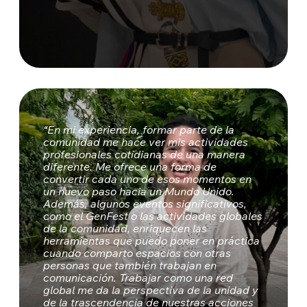
“En mi experiencia, formar parte de la
comunidad me hace ver mis actividades
profesionales cotidianas de una manera
diferente. Me ofrece una forma de
convertir cada uno de esos momentos en
un nuevo paso hacia un Mundo Unido.
Además, algunos eventos significativos,
como el GenFest o las actividades globales
de la comunidad, enriquecen las
herramientas que puedo poner en práctica
cuando comparto espacios con otras
personas que también trabajan en
comunicación. Trabajar como una red
global me da la perspectiva de la unidad y
de la trascendencia de nuestras acciones