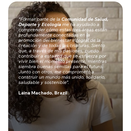
“Formar parte de la
Comunidad de Salud,
Deporte y Ecología
me ha ayudado a
comprender cómo estas tres áreas están
profundamente conectadas en la
promoción del bienestar integral de la
creación y de todas las criaturas. Siento
que, a través de mis pasiones, puedo
contribuir a esta red que se esfuerza por
vivir bien el momento presente, mientras
siembra buenas semillas para el futuro.
Junto con otros, me comprometo a
construir un mundo más unido, solidario,
saludable y sostenible”.
Laina Machado, Brazil