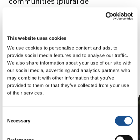
communities (plural de
community). Estos proyectos son
ejemplos de cómo puedes generar
un cambio real a nivel local y
This website uses cookies
global, uniendo fuerzas más allá de
We use cookies to personalise content and ads, to
culturas y fronteras.
provide social media features and to analyse our traffic.
We also share information about your use of our site with
our social media, advertising and analytics partners who
may combine it with other information that you’ve
provided to them or that they’ve collected from your use
of their services.
Consent
Necessary
Selection