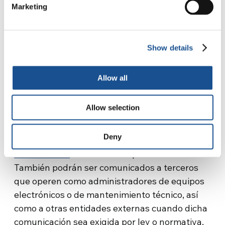
adoptar medidas precontractuales.
Marketing
El interés legítimo del responsable del
tratamiento en la seguridad y la mejora del
sitio web.
Show details
Allow all
5. Destinatarios
Allow selection
Los datos personales serán tratados
Deny
exclusivamente por la
ONG NUEVA
HUMANIDAD
a través de su personal interno.
También podrán ser comunicados a terceros
que operen como administradores de equipos
electrónicos o de mantenimiento técnico, así
como a otras entidades externas cuando dicha
comunicación sea exigida por ley o normativa,