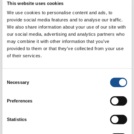
This website uses cookies
utilizando las medidas técnicas y organizativas
establecidas por nuestro sistema integrado de
We use cookies to personalise content and ads, to
gestión, de conformidad con el modelo
provide social media features and to analyse our traffic.
We also share information about your use of our site with
organizativo establecido en el Decreto
our social media, advertising and analytics partners who
Legislativo 231/2001 y en virtud del artículo 13
may combine it with other information that you’ve
del Decreto Legislativo 196/2003. El
provided to them or that they’ve collected from your use
tratamiento se realiza en las siguientes
of their services.
ubicaciones:
Roma – Sede de la ONG New Humanity
Consent
Necessary
Servidores del Movimiento de los Focolares
Selection
Las bases legales para el tratamiento son:
Preferences
El consentimiento explícito del usuario
Statistics
(artículo 6, parr. 1, letra a del RGPD).
La necesidad de ejecutar un contrato o de