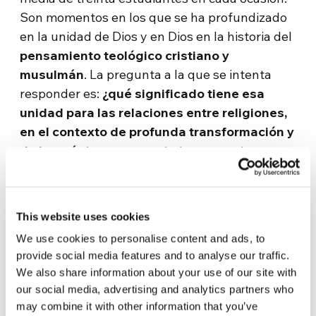
Son momentos en los que se ha profundizado
en la unidad de Dios y en Dios en la historia del
pensamiento teológico cristiano y
musulmán
. La pregunta a la que se intenta
responder es:
¿qué significado tiene esa
unidad para las relaciones entre religiones,
en el contexto de profunda transformación y
de los trágicos acontecimientos recientes
que atraviesa la historia contemporánea?
El diálogo, en el que participaron profesores y
This website uses cookies
expertos de ambas religiones
, a los que se
sumó como oyentes un grupo de estudiantes
We use cookies to personalise content and ads, to
provide social media features and to analyse our traffic.
de
Europa y Oriente Medio
– permitió un
We also share information about your use of our site with
profundo intercambio sobre las raíces
our social media, advertising and analytics partners who
espirituales y las razones teológicas del
may combine it with other information that you’ve
vínculo que las religiones pueden y deben