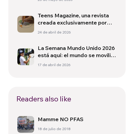
todo el mundo
Teens Magazine, una revista
creada exclusivamente por
jóvenes con una perspectiva
24 de abril de 2026
fresca sobre la actualidad
La Semana Mundo Unido 2026
está aquí: el mundo se moviliza
por una sociedad más justa y
17 de abril de 2026
unida
Readers also like
Mamme NO PFAS
18 de julio de 2018