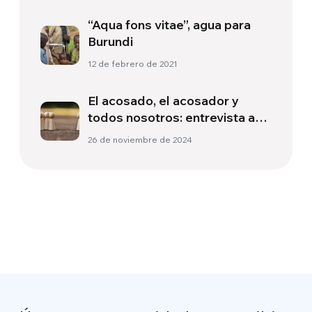
“Aqua fons vitae”, agua para
Burundi
12 de febrero de 2021
El acosado, el acosador y
todos nosotros: entrevista a
Viviana Colonnetti
26 de noviembre de 2024