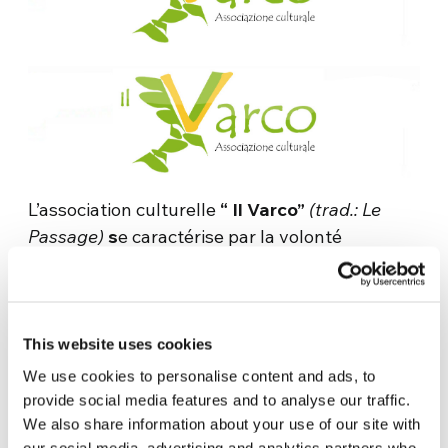
L’association culturelle
“ Il Varco”
(trad.: Le
Passage)
s
e caractérise par la volonté
d’aborder le thème de la recherche culturelle à
partir d’une approche multidisciplinaire.
Passer
d’une vision individuelle des choses et
de son propre agir culturel à une perspective
This website uses cookies
qui revendique l’autre, en partant d’une réalité
We use cookies to personalise content and ads, to
de partage dans laquelle il faut s’engager
provide social media features and to analyse our traffic.
activement pour affronter les thématiques
We also share information about your use of our site with
our social media, advertising and analytics partners who