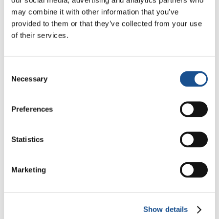
culturelles du monde contemporain.
may combine it with other information that you’ve
Informations
provided to them or that they’ve collected from your use
of their services.
Il
Varco
Présentation
Consent
Necessary
Selection
SchedaDiPresentazioneSintetica
Preferences
Statistics
Marketing
Show details