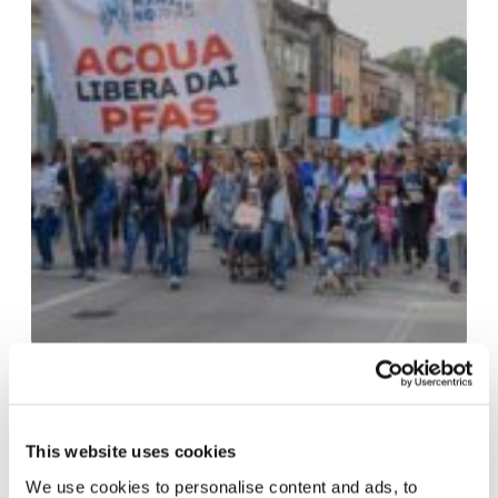
“Mamme No Pfas” est un
groupe de parents qui
This website uses cookies
luttent pour obtenir de
We use cookies to personalise content and ads, to
l’eau potable, car,