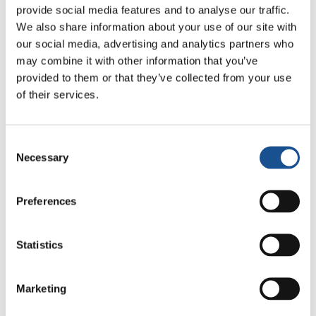
provide social media features and to analyse our traffic.
malheureusement, n’en
We also share information about your use of our site with
dispose encore pas une
our social media, advertising and analytics partners who
très vaste zone de la Vénétie, touchant 21
may combine it with other information that you’ve
municipalités, dans les provinces de Vicence,
provided to them or that they’ve collected from your use
Padoue et Vérone (Italie du Nord).
of their services.
Pour plus d’informations:
Mamme No PFAS
Consent
Articles:
La bataille pour l’eau propre
Necessary
Selection
Preferences
Statistics
Marketing